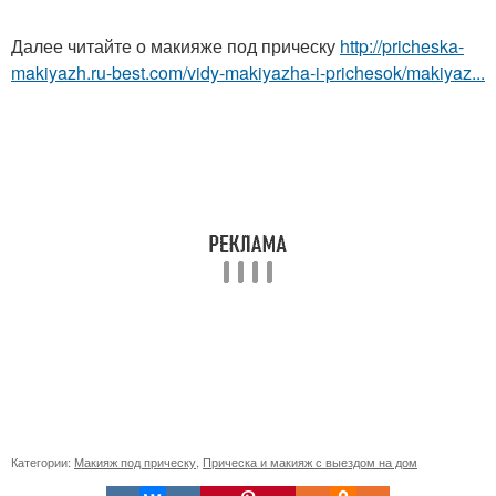
Далее читайте о макияже под прическу
http://pricheska-
makiyazh.ru-best.com/vidy-makiyazha-i-prichesok/makiyaz...
Категории:
Макияж под прическу
,
Прическа и макияж с выездом на дом