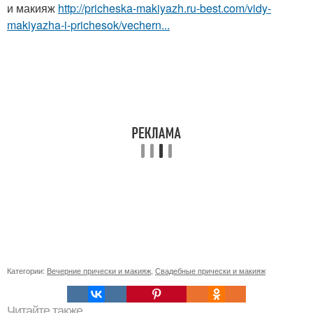
и макияж
http://pricheska-makiyazh.ru-best.com/vidy-
makiyazha-i-prichesok/vechern...
Категории:
Вечерние прически и макияж
,
Свадебные прически и макияж
Читайте также