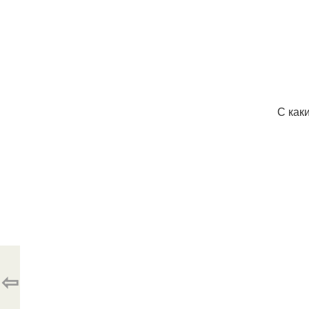
С как
⇦