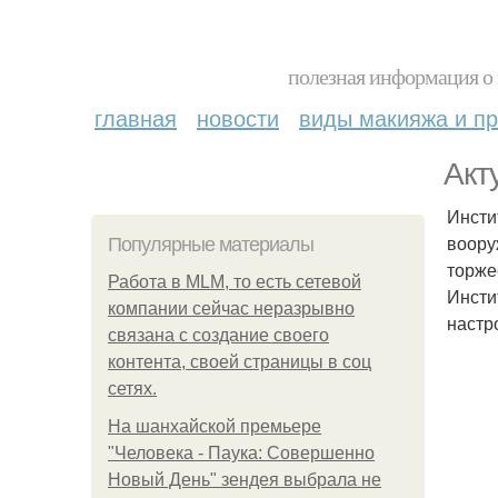
полезная информация о 
главная
новости
виды макияжа и пр
Акт
Инсти
воору
Популярные материалы
торже
Работа в MLM, то есть сетевой
Инсти
компании сейчас неразрывно
настр
связана с создание своего
контента, своей страницы в соц
сетях.
На шанхайской премьере
"Человека - Паука: Совершенно
Новый День" зендея выбрала не