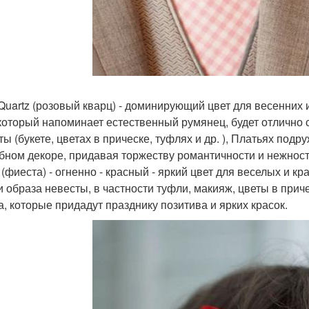
Quartz (розовый кварц) - доминирующий цвет для весенних 
 который напоминает естественный румянец, будет отлично 
ы (букете, цветах в прическе, туфлях и др. ), Платьях подру
бном декоре, придавая торжеству романтичности и нежност
a (фиеста) - огненно - красный - яркий цвет для веселых и 
и образа невесты, в частности туфли, макияж, цветы в прич
а, которые придадут празднику позитива и ярких красок.