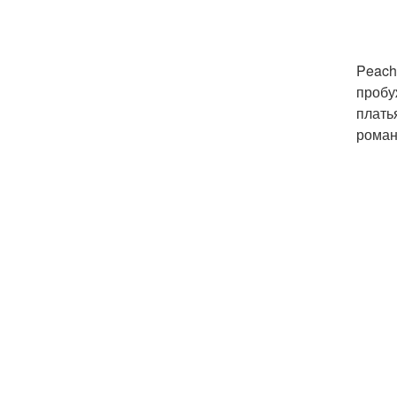
Peach
пробу
плать
роман