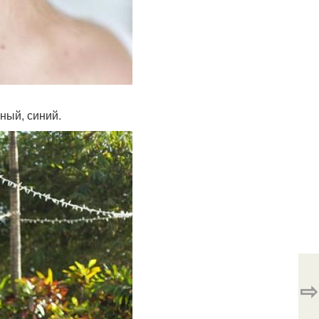
ный, синий.
⇨