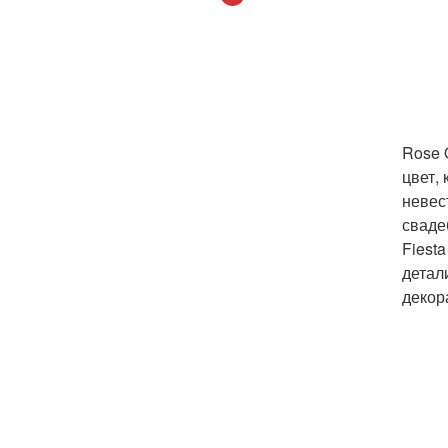
Rose 
цвет,
невест
сваде
Fiest
детал
декор