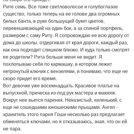
Рите семь. Все тоже светловолосое и голубоглазое
существо, только теперь на ее голове два огромных
белых банта, в руке большущий букет цветов,
перевешивающий на один бок, а за спиной портфель,
размером с саму Риту. Я сопровождаю ее всю дорогу от
дома до школы, отдергивая от края дороги, каждый раз,
как она подходит слишком близко. И куда только смотрят
ее родители? Рита больше меня не видит. Я
похлопываю себя по кармашку, в котором лежит
нетронутый ключик с вензелями, и понимаю, что еще не
скоро придет его время.
Вот девочке уже восемнадцать. Красивое платье на
выпускной, прическа из-под рук мастера и макияж.
Вокруг нее вьется паренек. Неказистый, хиленький, с
еще не сошедшими юношескими прыщами. Ангел -
хранитель этого парня Гоши несколько раз предлагает
обменяться ключами, но я отказываюсь, зная, что он ей
не пара.