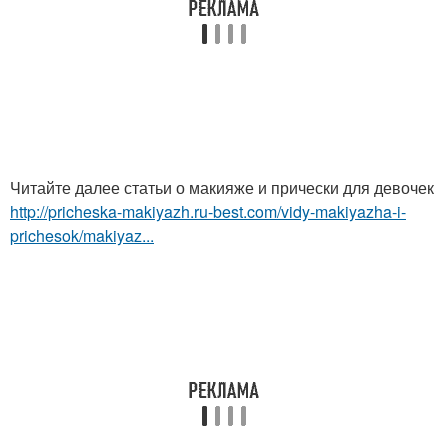
Читайте далее статьи о макияже и прически для девочек
http://pricheska-makiyazh.ru-best.com/vidy-makiyazha-i-
prichesok/makiyaz...