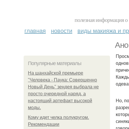
полезная информация о 
главная
новости
виды макияжа и пр
Ано
Просм
однов
Популярные материалы
приче
На шанхайской премьере
Кажды
"Человека - Паука: Совершенно
одеват
Новый День" зендея выбрала не
просто очередной наряд, а
Но, п
настоящий артефакт высокой
разре
моды.
котор
Кому идет челка полукругом.
синяк
Рекомендации
говор