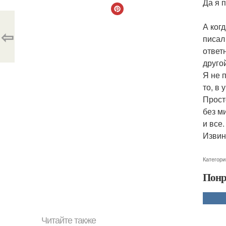
Да я п
А ког
⇦
писал
ответ
другой
Я не 
то, в 
Прост
без м
и все.
Извин
Категори
Понр
Читайте также