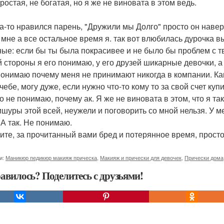
ростая, не богатая, но я же не виновата в этом ведь.
да-то нравился парень, "Дружили мы Долго" просто он наверн
 мне а все остальное время я. так вот влюбилась дурочка вы
ные: если бы ты была покрасивее и не было бы проблем с тв
 стороны я его понимаю, у его друзей шикарные девочки, а о
понимаю почему меня не принимают никогда в компании. Как
учебе, могу дуже, если нужно что-то кому то за свой счет купи
о не понимаю, почему ак. Я же не виновата в этом, что я та
ишуры этой всей, неужели и поговорить со мной нельзя. У 
 А так. Не понимаю.
ите, за прочитанный вами бред и потерянное время, прост
и:
Маникюр педикюр макияж прическа
,
Макияж и прически для девочек
,
Прически дома
авилось? Поделитесь с друзьями!