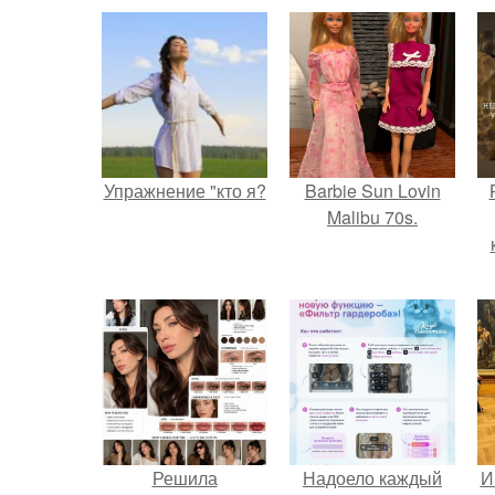
Упражнение "кто я?
Barbie Sun Lovin
Malibu 70s.
с
Решила
Надоело каждый
И