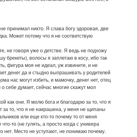
не принимал никто. Я слава богу здоровая, две
одка. Может потому что я не соответствую
е, не говоря уже о детстве. Я ведь не подхожу
у брекеты), волосы я заплетаю в косу, ибо так
ь, фигура моя не идеал, уж извините, и не
тает денег да и стыдно выпрашивать у родителей
ома нас могут избить, и мамочку, денег нет, отец
н о себе думает, сейчас многие скажут мол
й как они. Я молю бога и благодарю за то, что я
т за то, что я не накрашена, у меня не щипаны
льчиков или еще кто-то почему то от меня
что-то (не гулять, а просто когда с универа
о нет. Место не уступают, не понимаю почему.