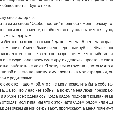
 обществе ты - будто никто.
ажу свою историю.
ства из-за своих "Особенностей" внешности меня почему-то 
 две ноги все на месте, но общество внушило мне что я - ур
ным стандартам.
 избегают разговора со мной даже в моем 18 летнем возраст
х компанию. У меня были очень неровные зубы (сейчас я нош
ндывал отец и он не за что не разрешает мне что-либо менят
я и не худая, одеваюсь хуже других девочек, просто не хва
тье, работать не дают. Я хожу вечно грустная, потому что д
 гнилой и. я его ненавижу, ему плевать на мои страдания, о
ори с родителями.
е смеются надо мной, что я не могу позволить быть себе тако
ва. За то, что у нас нет войны, а вокруг меня люди презираю
 и я хуже всех одеваюсь. Когда рядом подходит компания ма
 отходят, мол типа: мы что с этой идти будем рядом или еще 
м) девочкам двери открывают, пропускают, а меня почему-т