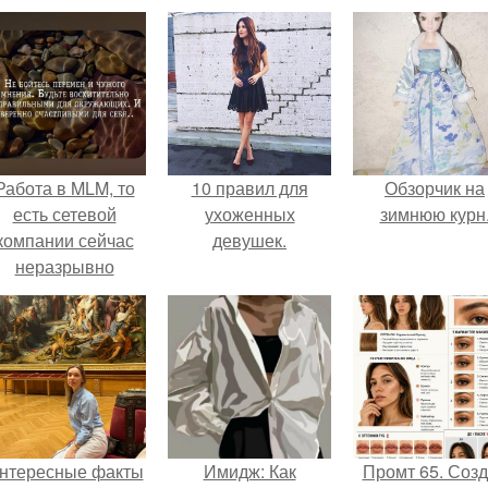
Работа в MLM, то
10 правил для
Обзорчик на
есть сетевой
ухоженных
зимнюю курн
компании сейчас
девушек.
неразрывно
вязана с создание
своего контента,
своей страницы в
соц сетях.
нтересные факты
Имидж: Как
Промт 65. Соз