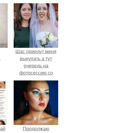
Щас приедут меня
.
выкупать а тут
очередь на
фотосессию со
мной.
дай
Продолжаю