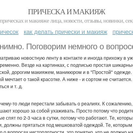
ПРИЧЕСКА И МАКИЯЖ
прическах и макияже лица, новости, отзывы, новинки, сек
ичесок
как делать прически и макияж
причес
нимно. Поговорим немного о вопрос
атриваю новостную ленту в контакте и иногда прихожу в уж
ременно. Везде на картинках, с подписью простая шикарны
ской, дорогим макияжем, маникюром и в "Простой" одежде. Т
й мечтает о такой красотке. А ниже - и сортом не считаетс
ься и т. д.
очему-то люди перестали забывать о реалиях. К сожалению, е
шают хорошо за собой ухаживать. Просто потому что родител
ые спят по 2-3 часа в сутки, потому что работают. Те, кото
и, должны прятаться под мешковатой одеждой. Те, которым 
ю о вопросах чистоплотности, это понятно, что не должно н