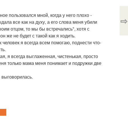
ое пользовался мной, когда у него плохо -
⇨
дала все как на духу, а его слова меня убили
оим отцом, то мы бы встречались", хотя с
н же не будет с такой как я ходить.
 человек я всегда всем помогаю, поднести что-
ть.
кая, я всегда выглаженная, чистенькая, просто
меня только мама меня понимает и подружки две
о выговорилась.