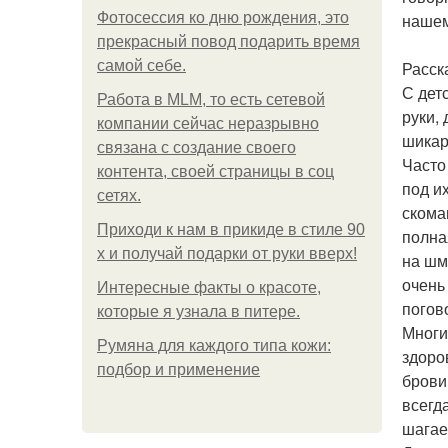
Фотосессия ко дню рождения, это
нашем
прекрасный повод подарить время
самой себе.
Расск
С дет
Работа в MLM, то есть сетевой
руки,
компании сейчас неразрывно
шикар
связана с создание своего
Часто
контента, своей страницы в соц
под и
сетях.
скома
Приходи к нам в прикиде в стиле 90
полна
х и получай подарки от руки вверх!
на шма
очень
Интересные факты о красоте,
погов
которые я узнала в питере.
Многи
Румяна для каждого типа кожи:
здоро
подбор и применение
брови
всегда
шагае