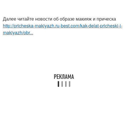
Далее читайте новости об образе макияж и прическа
http://pricheska-makiyazh.ru-best.com/kak-delat-pricheski-i-
makiyazh/obr...