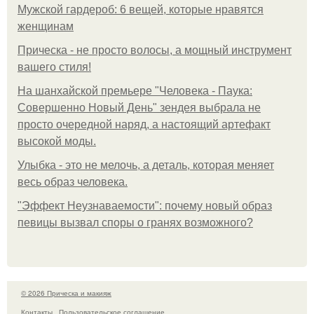
Мужской гардероб: 6 вещей, которые нравятся
женщинам
Прическа - не просто волосы, а мощный инструмент
вашего стиля!
На шанхайской премьере "Человека - Паука:
Совершенно Новый День" зендея выбрала не
просто очередной наряд, а настоящий артефакт
высокой моды.
Улыбка - это не мелочь, а деталь, которая меняет
весь образ человека.
"Эффект Неузнаваемости": почему новый образ
певицы вызвал споры о гранях возможного?
© 2026 Прическа и макияж
Контакты
Пользовательское соглашение