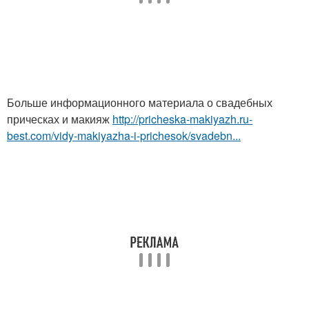
Больше информационного материала о свадебных
прическах и макияж
http://pricheska-makiyazh.ru-
best.com/vidy-makiyazha-i-prichesok/svadebn...