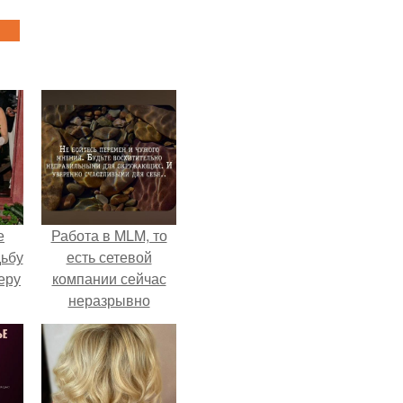
е
Работа в MLM, то
дьбу
есть сетевой
еру
компании сейчас
неразрывно
связана с создание
своего контента,
своей страницы в
соц сетях.