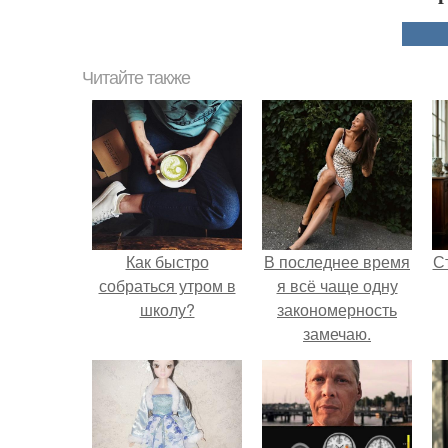
Читайте также
Как быстро
В последнее время
С
собраться утром в
я всё чаще одну
школу?
закономерность
замечаю.
э