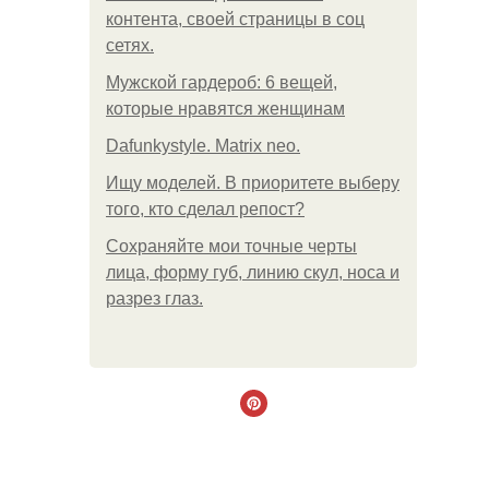
контента, своей страницы в соц
сетях.
Мужской гардероб: 6 вещей,
которые нравятся женщинам
Dafunkystyle. Matrix neo.
Ищу моделей. В приоритете выберу
того, кто сделал репост?
Сохраняйте мои точные черты
лица, форму губ, линию скул, носа и
разрез глаз.