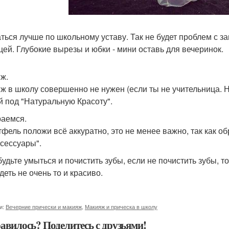
ться лучше по школьному уставу. Так не будет проблем с за
цей. Глубокие вырезы и юбки - мини оставь для вечеринок.
ж.
ж в школу совершенно не нужен (если ты не учительница. Н
й под "Натуральную Красоту".
аемся.
тфель положи всё аккуратно, это не менее важно, так как о
ксессуары".
будьте умыться и почистить зубы, если не почистить зубы, т
деть не очень то и красиво.
и:
Вечерние прически и макияж
,
Макияж и прическа в школу
авилось? Поделитесь с друзьями!