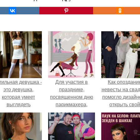
тильная девушка -
Для участия в
Как опоздани
это девушка,
празднике,
невесты на сва
которая умеет
посвященном дню
помогло дизайн
выглядеть
парикмахера,
открыть свой
привлекательно и
который будет
бренд.
легантно в любои
проводиться 13
ситуации.
сентября в ТЦ
"Емеля" (пос.