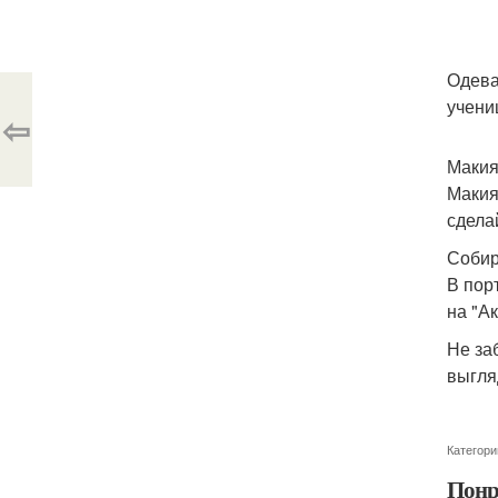
Одева
учени
⇦
Макия
Макия
сдела
Собир
В пор
на "А
Не за
выгля
Категори
Понр