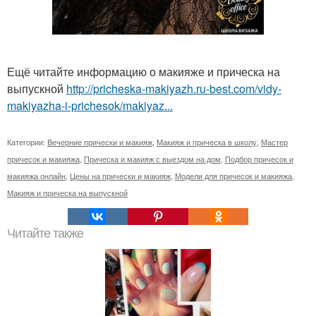
Ещё читайте информацию о макияже и прическа на
выпускной
http://pricheska-makiyazh.ru-best.com/vidy-
makiyazha-i-prichesok/makiyaz...
Категории:
Вечерние прически и макияж
,
Макияж и прическа в школу
,
Мастер
причесок и макияжа
,
Прическа и макияж с выездом на дом
,
Подбор причесок и
макияжа онлайн
,
Цены на прически и макияж
,
Модели для причесок и макияжа
,
Макияж и прическа на выпускной
Читайте также