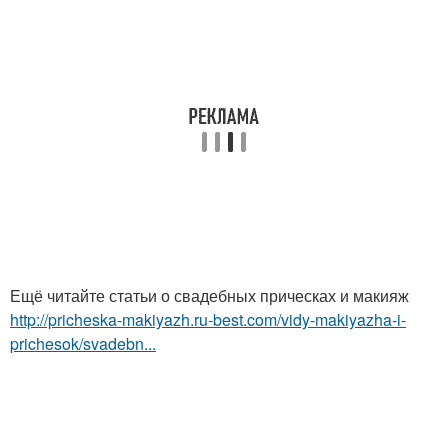
Ещё читайте статьи о свадебных прическах и макияж
http://pricheska-makiyazh.ru-best.com/vidy-makiyazha-i-
prichesok/svadebn...