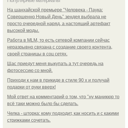
Популярные материалы
На шанхайской премьере "Человека - Паука:
Совершенно Новый День" зендея выбрала не
просто очередной наряд, а настоящий артефакт
высокой моды.
Работа в MLM, то есть сетевой компании сейчас
неразрывно связана с создание своего контента,
своей страницы в соц сетях.
Щас приедут меня выкупать а тут очередь на
фотосессию со мной.
Приходи к нам в прикиде в стиле 90 х и получай
подарки от руки вверх!
Мой ответ на комментарий о том, что "ну маникюр то
всё таки можно было бы сделать.
Челка - шторка: кому подходит, как носить и с какими
стрижками сочетать.