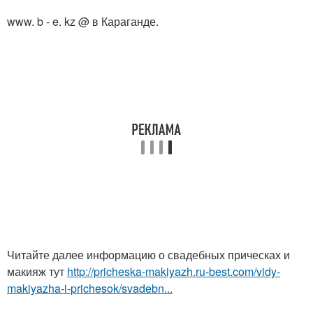
www. b - e. kz @ в Караганде.
Читайте далее информацию о свадебных прическах и
макияж тут
http://pricheska-makiyazh.ru-best.com/vidy-
makiyazha-i-prichesok/svadebn...