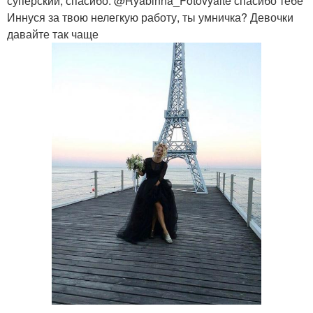
суперский, спасибо. @Ryabinna_Fotovyalte спасибо тебе
Иннуся за твою нелегкую работу, ты умничка? Девочки
давайте так чаще