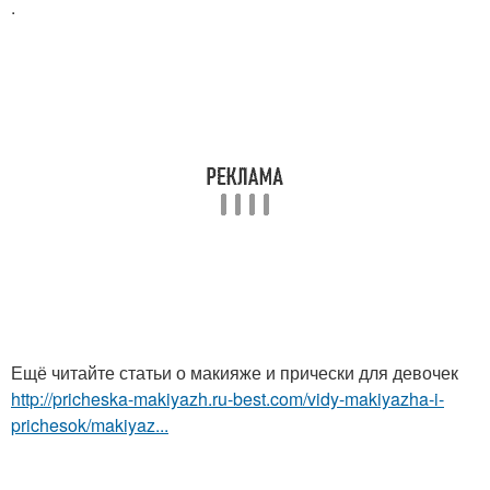
.
Ещё читайте статьи о макияже и прически для девочек
http://pricheska-makiyazh.ru-best.com/vidy-makiyazha-i-
prichesok/makiyaz...