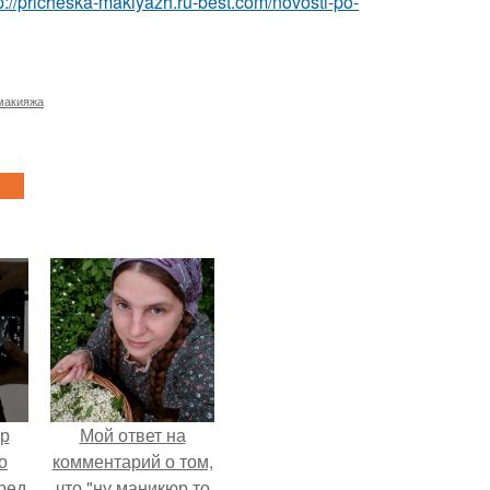
p://pricheska-makiyazh.ru-best.com/novosti-po-
макияжа
ур
Мой ответ на
о
комментарий о том,
ред
что "ну маникюр то