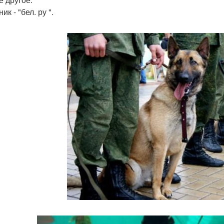
ик - "бел. ру ".