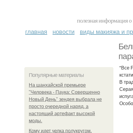
полезная информация о 
главная
новости
виды макияжа и пр
Бел
пар
"Все 
кстат
Популярные материалы
В тра
На шанхайской премьере
Серая
"Человека - Паука: Совершенно
испуг
Новый День" зендея выбрала не
Особо
просто очередной наряд, а
настоящий артефакт высокой
моды.
Кому идет челка полукругом.