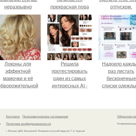
неразрывно
прекрасная пора
отпуском.
вязана с создание
свадеб.
своего контента,
своей страницы в
соц сетях.
Локоны для
Решила
Надоело кажд
эффектной
протестировать
раз листать
мамочки и её
один из самых
бесконечные
обворожительной
интересных AI -
списки одежды
дочурки.
промтов для бьюти
заново собира
- анализа.
любимый лук 
кусочкам?
Контакты
Пользовательское соглашение
Обратная св
Политика конфидециальности
а
Копирование раз
г. Москва, ЦАО, Басманный, Яковоапостольский переулок 7, м. Курская