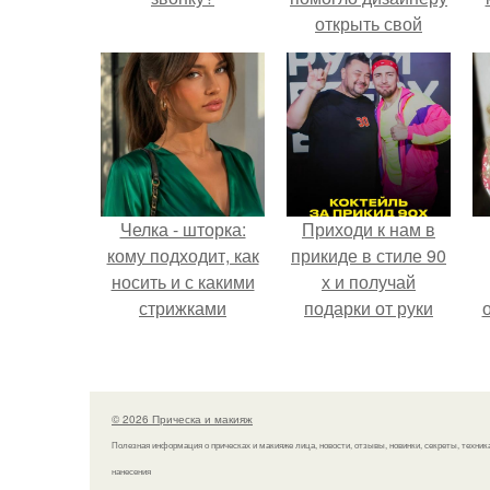
открыть свой
бренд.
с
Челка - шторка:
Приходи к нам в
кому подходит, как
прикиде в стиле 90
носить и с какими
х и получай
стрижками
подарки от руки
сочетать.
вверх!
© 2026 Прическа и макияж
Полезная информация о прическах и макияже лица, новости, отзывы, новинки, секреты, техник
нанесения