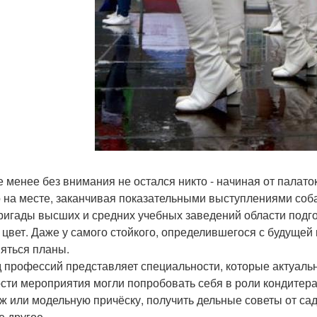
е менее без внимания не остался никто - начиная от палат
 на месте, заканчивая показательными выступлениями соба
ригады высших и средних учебных заведений области подг
и цвет. Даже у самого стойкого, определившегося с будуще
яться планы.
 профессий представляет специальности, которые актуальны,
ости мероприятия могли попробовать себя в роли кондитер
ж или модельную причёску, получить дельные советы от са
е другое.