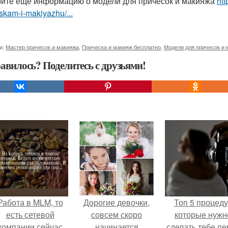
ите ещё информацию о модели для причесок и макияжа
htt
skam-i-makiyazhu/...
и:
Мастер причесок и макияжа
,
Прическа и макияж бесплатно
,
Модели для причесок и 
авилось? Поделитесь с друзьями!
Работа в MLM, то
Дорогие девочки,
Топ 5 процед
есть сетевой
совсем скоро
которые нужн
компании сейчас
начинается
сделать тебе пе