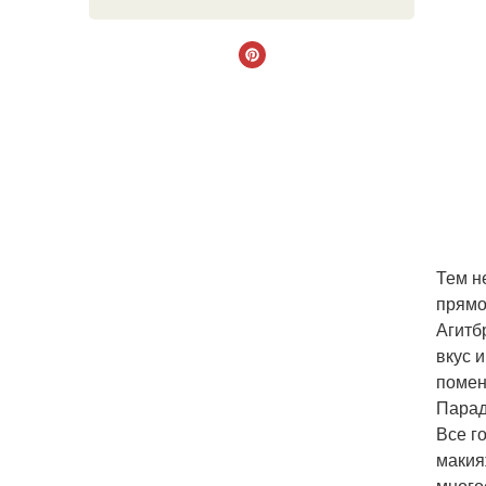
Тем н
прямо
Агитб
вкус 
помен
Парад
Все г
макия
много