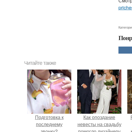
Смотр
priche
Категори
Понр
Читайте также
Подготовка к
Как опоздание
последнему
невесты на свадьбу
звонку?
помогло дизайнеру