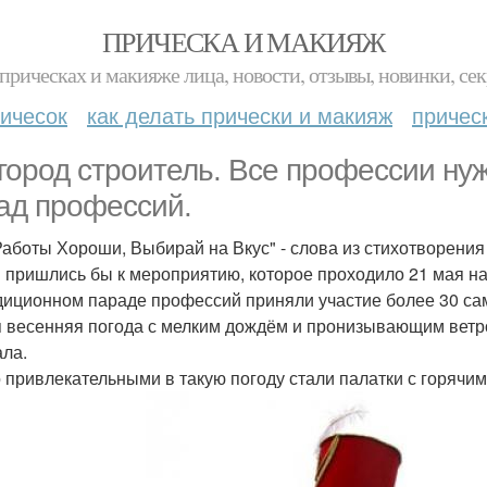
ПРИЧЕСКА И МАКИЯЖ
прическах и макияже лица, новости, отзывы, новинки, сек
ичесок
как делать прически и макияж
причес
город строитель. Все профессии ну
ад профеcсий.
Работы Хороши, Выбирай на Вкус" - слова из стихотворения
и пришлись бы к мероприятию, которое проходило 21 мая н
диционном параде профессий приняли участие более 30 са
 весенняя погода с мелким дождём и пронизывающим ветро
ала.
 привлекательными в такую погоду стали палатки с горячим