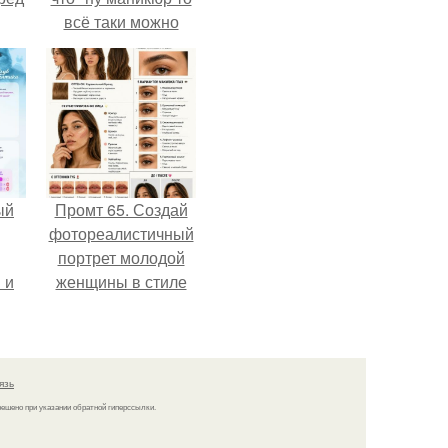
всё таки можно
было бы сделать.
ый
Промт 65. Создай
фотореалистичный
портрет молодой
 и
женщины в стиле
ть
бьюти - гайда 2026
по
года.
язь
решено при указании обратной гиперссылки.