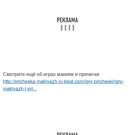
Смотрите ещё об играх макияж и прически
http://pricheska-makiyazh.ru-best.com/igry-pricheski/igry-
makiyazh-i-pri...