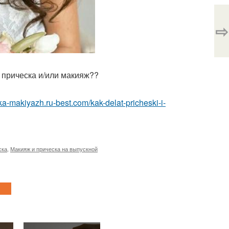
⇨
 прическа и/или макияж??
ska-makiyazh.ru-best.com/kak-delat-pricheski-i-
ска
,
Макияж и прическа на выпускной