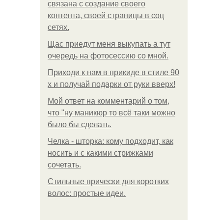
связана с создание своего
контента, своей страницы в соц
сетях.
Щас приедут меня выкупать а тут
очередь на фотосессию со мной.
Приходи к нам в прикиде в стиле 90
х и получай подарки от руки вверх!
Мой ответ на комментарий о том,
что "ну маникюр то всё таки можно
было бы сделать.
Челка - шторка: кому подходит, как
носить и с какими стрижками
сочетать.
Стильные прически для коротких
волос: простые идеи.