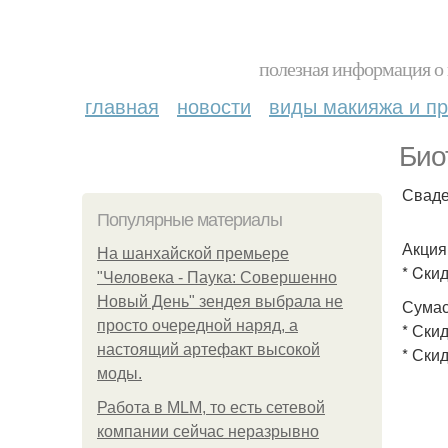
полезная информация о 
главная
новости
виды макияжа и пр
Био
Сваде
Популярные материалы
Акция
На шанхайской премьере
* Cки
"Человека - Паука: Совершенно
Новый День" зендея выбрала не
Сумас
просто очередной наряд, а
* Ски
настоящий артефакт высокой
* Ски
моды.
Работа в MLM, то есть сетевой
компании сейчас неразрывно