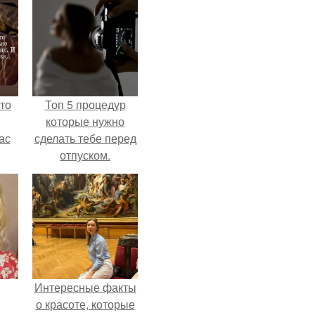
то
Топ 5 процедур
которые нужно
ас
сделать тебе перед
отпуском.
ние
а,
ы в
Интересные факты
о красоте, которые