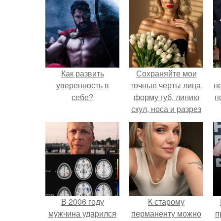
Как развить
Сохраняйте мои
уверенность в
точные черты лица,
н
себе?
форму губ, линию
п
скул, носа и разрез
глаз.
В 2006 году
К старому
мужчина ударился
перманенту можно
п