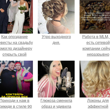
Как опоздание
Утро выходного
Работа в MLM, 
евесты на свадьбу
дня.
есть сетевой
омогло дизайнеру
компании сейч
открыть свой
неразрывно
бренд.
связана с созда
своего контент
своей страниц
соц сетях.
Приходи к нам в
Глюкоза сменила
Локоны для
рикиде в стиле 90
образ и удивила
эффектной