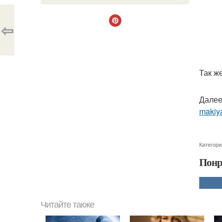
⇦
Так ж
Далее
makiya
Категори
Понр
Читайте также