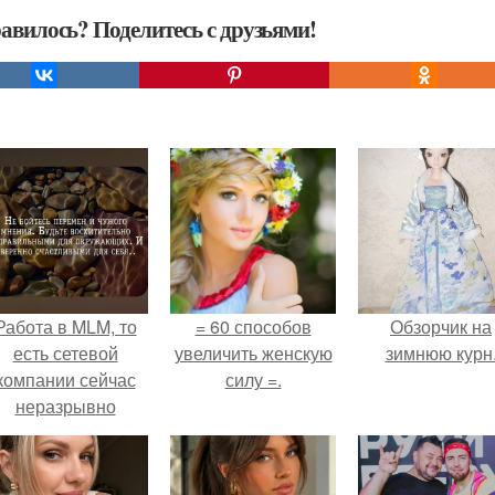
авилось? Поделитесь с друзьями!
Работа в MLM, то
= 60 способов
Обзорчик на
есть сетевой
увеличить женскую
зимнюю курн
компании сейчас
силу =.
неразрывно
вязана с создание
своего контента,
своей страницы в