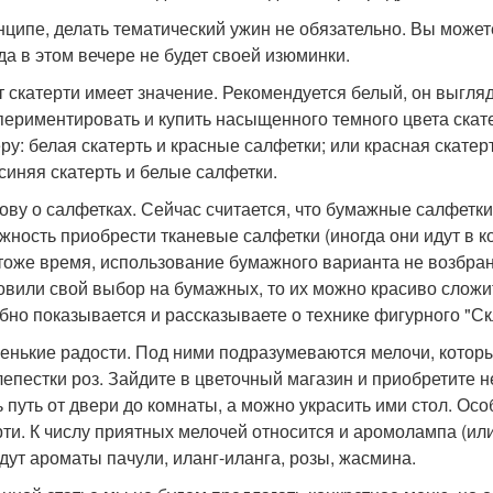
нципе, делать тематический ужин не обязательно. Вы можете
гда в этом вечере не будет своей изюминки.
ет скатерти имеет значение. Рекомендуется белый, он выгля
периментировать и купить насыщенного темного цвета скатер
ру: белая скатерть и красные салфетки; или красная скатер
 синяя скатерть и белые салфетки.
лову о салфетках. Сейчас считается, что бумажные салфетки 
жность приобрести тканевые салфетки (иногда они идут в ко
 тоже время, использование бумажного варианта не возбран
овили свой выбор на бумажных, то их можно красиво сложит
бно показывается и рассказываете о технике фигурного "С
ленькие радости. Под ними подразумеваются мелочи, котор
лепестки роз. Зайдите в цветочный магазин и приобретите 
ь путь от двери до комнаты, а можно украсить ими стол. Ос
рти. К числу приятных мелочей относится и аромолампа (ил
дут ароматы пачули, иланг-иланга, розы, жасмина.