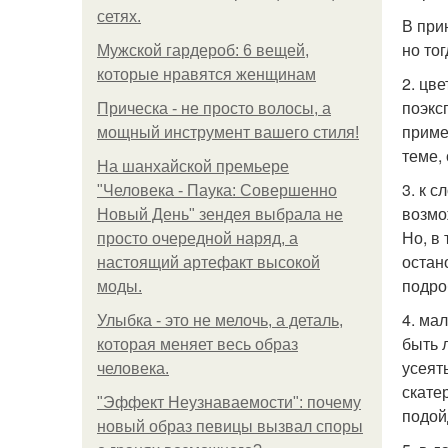
сетях.
В при
но то
Мужской гардероб: 6 вещей,
которые нравятся женщинам
2. цв
поэкс
Прическа - не просто волосы, а
приме
мощный инструмент вашего стиля!
теме,
На шанхайской премьере
3. к с
"Человека - Паука: Совершенно
возмо
Новый День" зендея выбрала не
Но, в
просто очередной наряд, а
остан
настоящий артефакт высокой
подро
моды.
4. ма
Улыбка - это не мелочь, а деталь,
быть 
которая меняет весь образ
усеят
человека.
скате
"Эффект Неузнаваемости": почему
подой
новый образ певицы вызвал споры