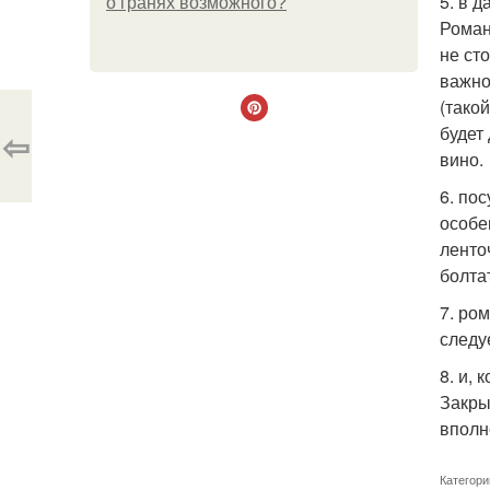
5. в 
о гранях возможного?
Роман
не ст
важно
(тако
будет
⇦
вино.
6. по
особе
ленто
болта
7. ро
следу
8. и,
Закры
вполн
Категори