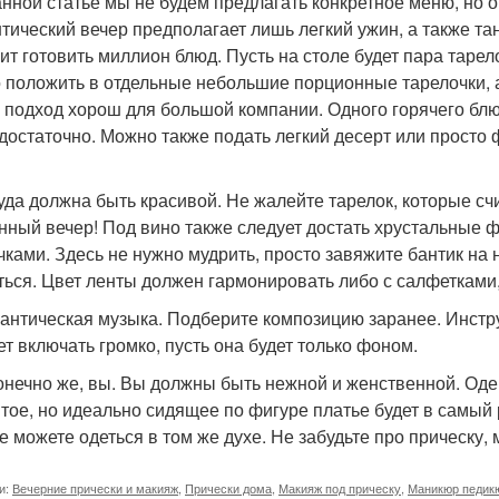
данной статье мы не будем предлагать конкретное меню, но 
тический вечер предполагает лишь легкий ужин, а также т
оит готовить миллион блюд. Пусть на столе будет пара таре
 положить в отдельные небольшие порционные тарелочки, а
й подход хорош для большой компании. Одного горячего блю
 достаточно. Можно также подать легкий десерт или просто 
суда должна быть красивой. Не жалейте тарелок, которые с
нный вечер! Под вино также следует достать хрустальные 
чками. Здесь не нужно мудрить, просто завяжите бантик на 
ться. Цвет ленты должен гармонировать либо с салфетками,
мантическая музыка. Подберите композицию заранее. Инстру
ет включать громко, пусть она будет только фоном.
 конечно же, вы. Вы должны быть нежной и женственной. Оде
тое, но идеально сидящее по фигуре платье будет в самый р
е можете одеться в том же духе. Не забудьте про прическу,
и:
Вечерние прически и макияж
,
Прически дома
,
Макияж под прическу
,
Маникюр педик