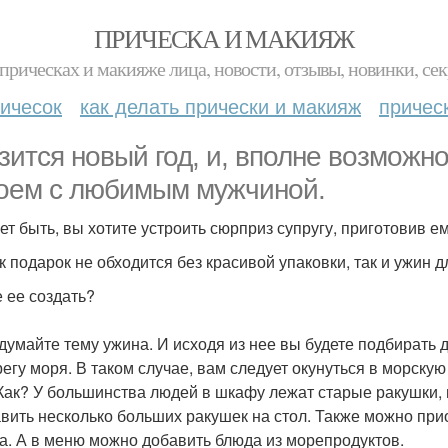
ПРИЧЕСКА И МАКИЯЖ
прическах и макияже лица, новости, отзывы, новинки, сек
ичесок
как делать прически и макияж
причес
зится новый год, и, вполне возможно
оем с любимым мужчиной.
ет быть, вы хотите устроить сюрприз супругу, приготовив е
ак подарок не обходится без красивой упаковки, так и ужи
е ее создать?
идумайте тему ужина. И исходя из нее вы будете подбирать
регу моря. В таком случае, вам следует окунуться в морску
 Как? У большинства людей в шкафу лежат старые ракушки,
авить несколько больших ракушек на стол. Также можно прио
а. А в меню можно добавить блюда из морепродуктов.