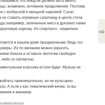
оговоримся, что блюд не должно быть много.
анцы, возможно, интимное продолжение. Поэтому
лок с колбасной и овощной нарезкой. Салат
 не ставить огромную салатницу в центр стола
да (например, запеченное мясо в духовке) также
фруктовую нарезку. Из спиртного - некрепкое
⇨
читаются в вашем доме праздничными. Ведь это
фужеры. Их по желанию можно украсить
ножке бокала и оставьте ленточки свободно
 либо со скатертью.
ментальная классика кстати будет. Музыку не
вайтесь привлекательно, но не вульгарно.
аз. А если у вас тематический вечер, то вы
 макияж и маникюр.
юр макияж прическа