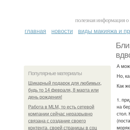
полезная информация о 
главная
новости
виды макияжа и пр
Бли
вдв
А мож
Популярные материалы
Но, к
Шикарный подарок для любимых,
Как ж
будь то 14 февраля, 8 марта или
день рождения!
1. пр
на бе
Работа в MLM, то есть сетевой
стол.
компании сейчас неразрывно
(пост
связана с создание своего
моряк
контента, своей страницы в соц