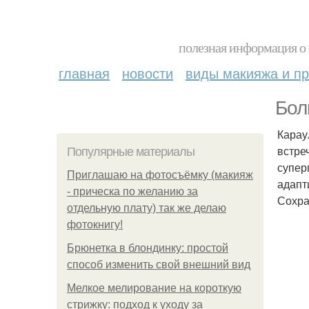
полезная информация о 
главная
новости
виды макияжа и пр
Бол
Карау
встре
Популярные материалы
супер
Приглашаю на фотосъёмку (макияж
адапт
- прическа по желанию за
Сохра
отдельную плату) так же делаю
фотокнигу!
Брюнетка в блондинку: простой
способ изменить свой внешний вид
Мелкое мелирование на короткую
стрижку: подход к уходу за