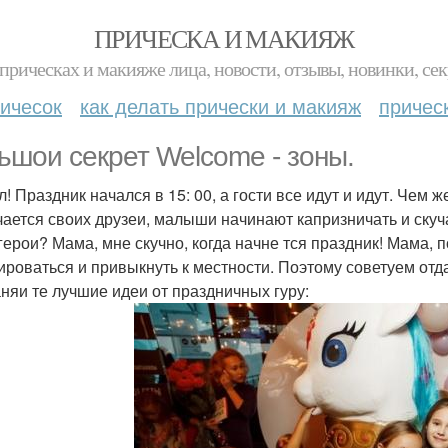
ПРИЧЕСКА И МАКИЯЖ
прическах и макияже лица, новости, отзывы, новинки, сек
ичесок
как делать прически и макияж
причес
ьшои секрет Welcome - зоны.
л! Праздник начался в 15: 00, а гости все идут и идут. Чем
чается своих друзеи, малыши начинают капризничать и скуча
герои? Мама, мне скучно, когда начне тся праздник! Мама, 
ироваться и привыкнуть к местности. Поэтому советуем отд
няи те лучшие идеи от праздничных гуру: