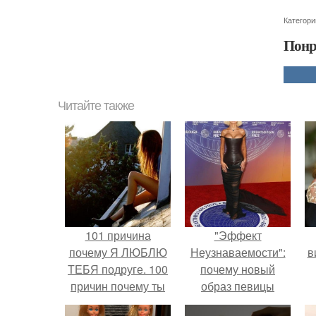
Категори
Понр
Читайте также
101 причина
"Эффект
почему Я ЛЮБЛЮ
Неузнаваемости":
в
ТЕБЯ подруге. 100
почему новый
причин почему ты
образ певицы
моя лучшая
вызвал споры о