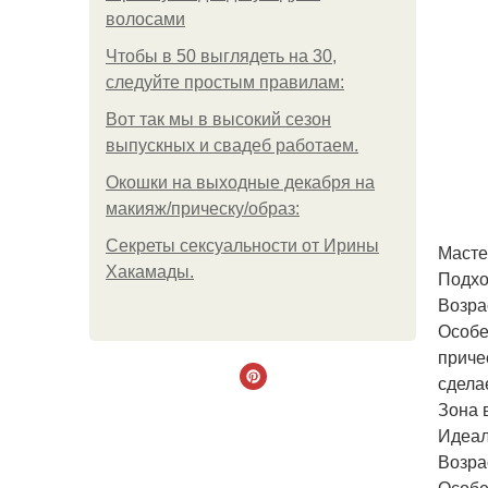
волосами
Чтобы в 50 выглядеть на 30,
следуйте простым правилам:
Вот так мы в высокий сезон
выпускных и свадеб работаем.
Окошки на выходные декабря на
макияж/прическу/образ:
Секреты сексуальности от Ирины
Масте
Хакамады.
Подхо
Возрас
Особе
приче
сдела
Зона 
Идеал
Возра
Особе