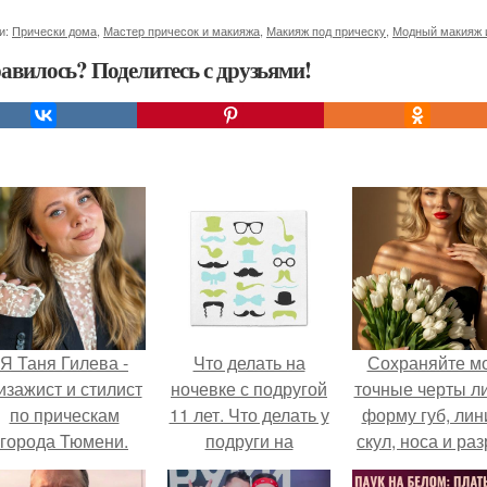
и:
Прически дома
,
Мастер причесок и макияжа
,
Макияж под прическу
,
Модный макияж 
авилось? Поделитесь с друзьями!
Я Таня Гилева -
Что делать на
Сохраняйте м
изажист и стилист
ночевке с подругой
точные черты ли
по прическам
11 лет. Что делать у
форму губ, ли
города Тюмени.
подруги на
скул, носа и раз
ночёвке?
глаз.