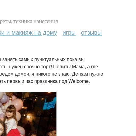
реты, техника нанесения
ки и макияж на дому
игры
отзывы
 же занять самых пунктуальных пока вы
ть: нужен срочно торт! Попить! Мама, а где
поедем домои, я никого не знаю. Деткам нужно
ать первыи час праздника под Welcome.