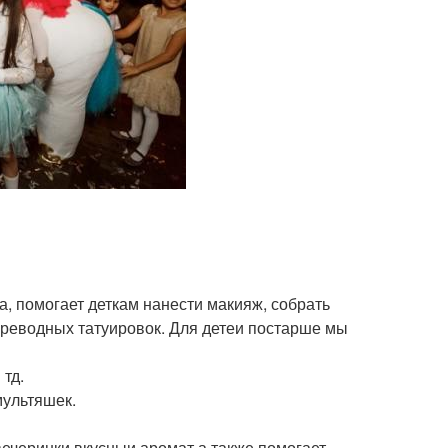
, помогает деткам нанести макияж, собрать
ереводных татуировок. Для детеи постарше мы
 тд.
мультяшек.
вечеринки вкусныи аромат а также помогает