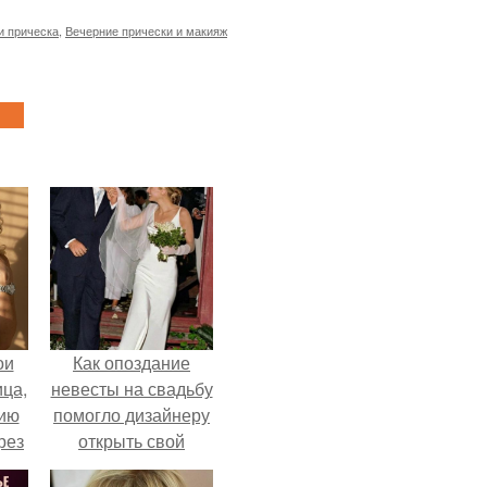
и прическа
,
Вечерние прически и макияж
ои
Как опоздание
ца,
невесты на свадьбу
нию
помогло дизайнеру
рез
открыть свой
бренд.