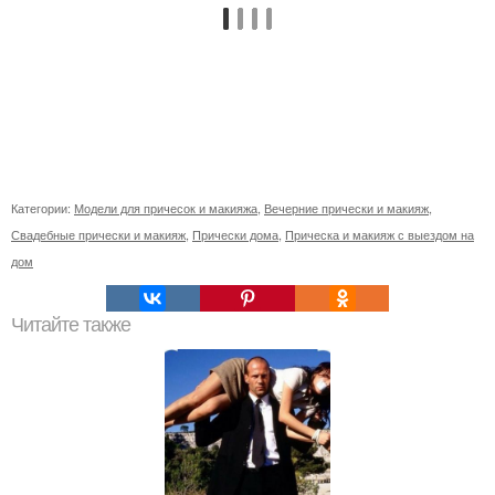
Категории:
Модели для причесок и макияжа
,
Вечерние прически и макияж
,
Свадебные прически и макияж
,
Прически дома
,
Прическа и макияж с выездом на
дом
Читайте также