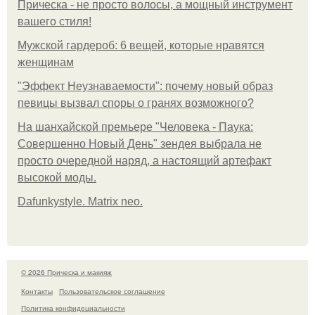
Прическа - не просто волосы, а мощный инструмент
вашего стиля!
Мужской гардероб: 6 вещей, которые нравятся
женщинам
"Эффект Неузнаваемости": почему новый образ
певицы вызвал споры о гранях возможного?
На шанхайской премьере "Человека - Паука:
Совершенно Новый День" зендея выбрала не
просто очередной наряд, а настоящий артефакт
высокой моды.
Dafunkystyle. Matrix neo.
© 2026 Прическа и макияж
Контакты
Пользовательское соглашение
Политика конфидециальности