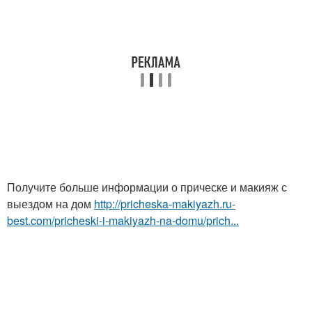
Получите больше информации о прическе и макияж с
выездом на дом
http://pricheska-makiyazh.ru-
best.com/pricheski-i-makiyazh-na-domu/prich...