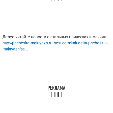
Далее читайте новости о стильных прическах и макияж
http://pricheska-makiyazh.ru-best.com/kak-delat-pricheski-i-
makiyazh/sti...