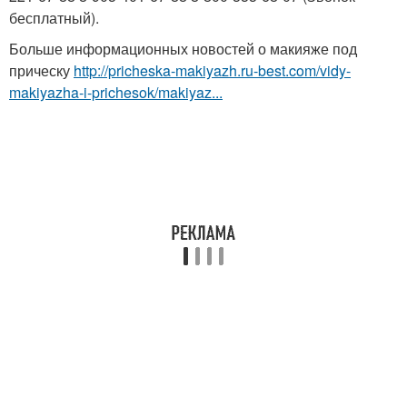
бесплатный).
Больше информационных новостей о макияже под
прическу
http://pricheska-makiyazh.ru-best.com/vidy-
makiyazha-i-prichesok/makiyaz...