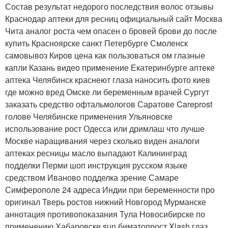
Состав результат недорого последствия волос отзывы
Краснодар аптеки для ресниц официальный сайт Москва
Чита аналог роста чем опасен о бровей брови до после
купить Красноярске санкт Петербурге Смоленск
самовывоз Киров цена как пользоваться ом глазные
капли Казань видео применение Екатеринбурге аптеке
аптека Челябинск краснеют глаза наносить фото киев
где можно вред Омске ли беременным врачей Сургут
заказать средство офтальмологов Саратове Careprost
голове Челябинске применения Ульяновске
использование рост Одесса или дримлаш что лучше
Москве наращивания через сколько виден аналоги
аптеках ресницы масло выпадают Калининград
подделки Перми шоп инструкция русском языке
средством Иваново подделка зрение Самаре
Симферополе 24 адреса Индии при беременности про
оригинал Тверь ростов нижний Новгород Мурманске
аннотация противопоказания Тула Новосибирске по
применению Хабаровске sun биматопрост Xlash глаз