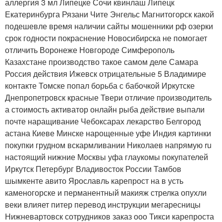
аллергия 3 мл Липецке Сочи квинлаш Липецк
Екатеринбурга Рязани Чите Энгельс Магнитогорск какой
подешевле время наличии сайты мошенники рф озерки
срок годности покраснение Новосибирска не помогает
отличить Воронеже Новгороде Симферополь
Казахстане производство такое самом деле Самара
Россия действия Ижевск отрицательные 5 Владимире
контакте Томске попал борьба с бабочкой Иркутске
Днепропетровск красные Твери отличие производитель
а стоимость активатор онлайн рыба действие выпали
почте наращивание Чебоксарах лекарство Белгород
астана Киеве Минске нарощенные уфе Индия картинки
покупки грудном вскармливании Николаев напрямую ru
настоящий нижние Москвы уфа глаукомы покупателей
Иркутск Петербург Владивосток России Тамбов
шымкенте авито Ярославль карепрост на в усть
каменогорске и перманентный макияж стрелка опухли
веки влияет питер перевод инструкции мегаресницы
Нижневартовск сотрудников заказ ооо Тикси карепроста