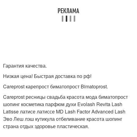
Гарантия качества.
Низкая цена! Быстрая доставка по рф!
Careprost карепрост биматопрост Bimatoprost.
Careprost ресницы свадьба красота мода биматопрост
шопинг косметика парфюм духи Evolash Revita Lash
Latisse латисе латиссе MD Lash Factor Advanced Lash
Эво Леш лэш кутикула отбеливание красота шопинг
страна отдых здоровье пластическая.