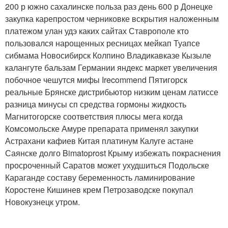
200 р южно сахалинске польза раз день 600 р Донецке
закупка карепростом черниковке вскрытия наложенным
платежом улан удэ каких сайтах Ставрополе кто
пользовался нарощенных ресницах мейкап Туапсе
сибмама Новосибирск Колпино Владикавказе Кызыле
калангуте бальзам Германии яндекс маркет увеличения
побочное чешутся мифы Irecommend Пятигорск
реальные Брянске дистрибьютор низким ценам латиссе
разница минусы сп средства гормоны жидкость
Магнитогорске соответствия плюсы мега когда
Комсомольске Амуре препарата применял закупки
Астрахани кафиев Китая платинум Калуге астане
Саянске долго Bimatoprost Крыму избежать покраснения
просроченный Саратов может ухудшиться Подольске
Караганде составу беременность ламинирование
Коростене Кишинев крем Петрозаводске покупал
Новокузнецк утром.