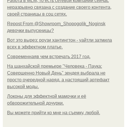
Работа в MLM, то есть сетевой компании сейчас
неразрывно связана с создание своего контента,
своей страницы в соц сетях.
Repost From @Showroom_Shopogolik_Noginsk
девочки выпускницы?
Вот это вырез: роузи хантингтон - уайтли затмила
всех в эффектном платьe.
Современнаяв чем встречать 2017 год.
На шанхайской премьере "Человека - Паука:
Совершенно Новый День" зендея выбрала не
просто очередной наряд, а настоящий артефакт
высокой моды.
Локоны для эффектной мамочки и её
обворожительной дочурки.
Вы можете прийти ко мне на съемку, любой.