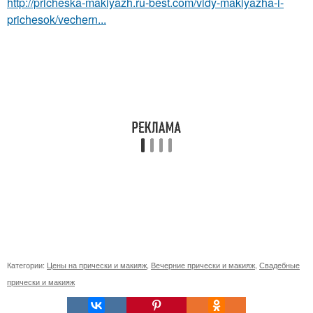
http://pricheska-makiyazh.ru-best.com/vidy-makiyazha-i-
prichesok/vechern...
Категории:
Цены на прически и макияж
,
Вечерние прически и макияж
,
Свадебные
прически и макияж