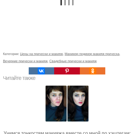
Категории:
Цены на прически и макияж
,
Маникюр педикюр макияж прическа
,
Вечерние прически и макияж
,
Свадебные прически и макияж
Читайте также
Учимся тонкостям макияжа вместе со мной по хэштегам: