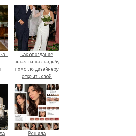
ка -
Как опоздание
невесты на свадьбу
т
помогло дизайнеру
открыть свой
о и
бренд.
бои
ла
Решила