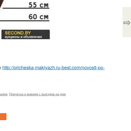
⇨
ж
http://pricheska-makiyazh.ru-best.com/novosti-po-
акияж
,
Прическа и макияж с выездом на дом