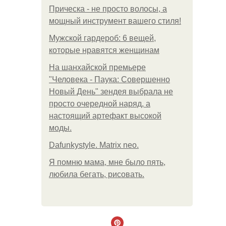
Прическа - не просто волосы, а
мощный инструмент вашего стиля!
Мужской гардероб: 6 вещей,
которые нравятся женщинам
На шанхайской премьере
"Человека - Паука: Совершенно
Новый День" зендея выбрала не
просто очередной наряд, а
настоящий артефакт высокой
моды.
Dafunkystyle. Matrix neo.
Я помню мама, мне было пять,
любила бегать, рисовать.