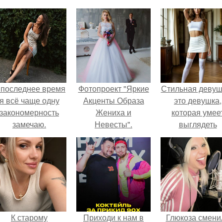
 последнее время
Фотопроект "Яркие
Стильная девуш
я всё чаще одну
Акценты Образа
это девушка,
закономерность
Жениха и
которая умее
замечаю.
Невесты".
выглядеть
привлекательн
элегантно в лю
ситуации.
К старому
Приходи к нам в
Глюкоза смени