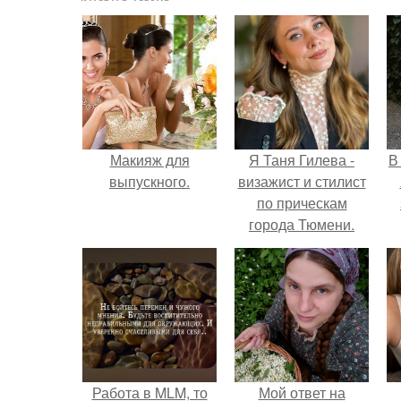
Макияж для
Я Таня Гилева -
В
выпускного.
визажист и стилист
по прическам
города Тюмени.
Работа в MLM, то
Мой ответ на