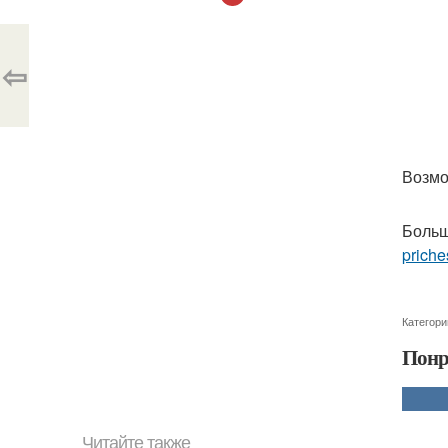
⇦
Возмо
Больш
priche
Категори
Понр
Читайте также