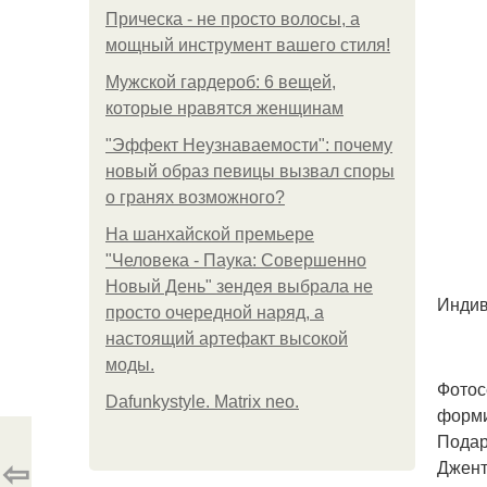
Прическа - не просто волосы, а
мощный инструмент вашего стиля!
Мужской гардероб: 6 вещей,
которые нравятся женщинам
"Эффект Неузнаваемости": почему
новый образ певицы вызвал споры
о гранях возможного?
На шанхайской премьере
"Человека - Паука: Совершенно
Новый День" зендея выбрала не
Индив
просто очередной наряд, а
настоящий артефакт высокой
моды.
Фотос
Dafunkystyle. Matrix neo.
форми
Подар
⇦
Джент