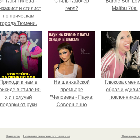
Я Таня Гилева -
Стиль тамблер
Barbie Sun Lov
изажист и стилист
герл?
Malibu 70s.
по прическам
города Тюмени.
Приходи к нам в
На шанхайской
Глюкоза смени
рикиде в стиле 90
премьере
образ и удиви
х и получай
"Человека - Паука:
поклонников
подарки от руки
Совершенно
вверх!
Новый День"
зендея выбрала не
просто очередной
наряд, а настоящий
Контакты
Пользовательское соглашение
Обратная св