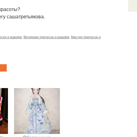
 красоты?
егу сашатретьякова.
ески и макияж
,
Вечерние прически и макияж
,
Мастер причесок и