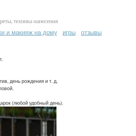
реты, техника нанесения
ки и макияж на дому
игры
отзывы
т.
в, день рождения и т. д.
повой.
арок (любой удобный день).