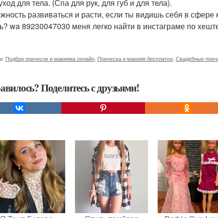
уход для тела. (Спа для рук, для губ и для тела).
жность развиваться и расти, если ты видишь себя в сфере
ь? wa 89230047030 меня легко найти в инстаграме по хешт
и:
Подбор причесок и макияжа онлайн
,
Прическа и макияж бесплатно
,
Свадебные прич
авилось? Поделитесь с друзьями!