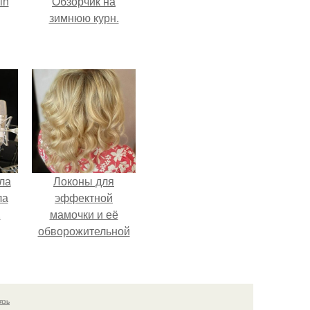
in
Обзорчик на
зимнюю курн.
ла
Локоны для
ла
эффектной
.
мамочки и её
обворожительной
дочурки.
язь