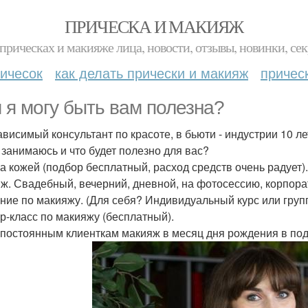
ПРИЧЕСКА И МАКИЯЖ
прическах и макияже лица, новости, отзывы, новинки, сек
ичесок
как делать прически и макияж
причес
 я могу быть вам полезна?
ависимый консультант по красоте, в бьюти - индустрии 10 ле
 занимаюсь и что будет полезно для вас?
за кожей (подбор бесплатный, расход средств очень радует).
ж. Свадебный, вечерний, дневной, на фотосессию, корпорати
ние по макияжу. (Для себя? Индивидуальный курс или груп
р-класс по макияжу (бесплатный).
постоянным клиенткам макияж в месяц дня рождения в под