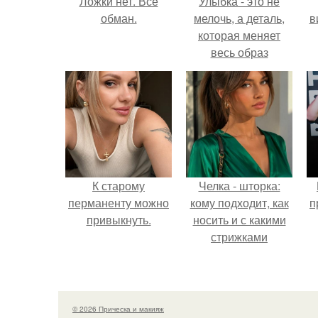
Ложки нет. Все
Улыбка - это не
обман.
мелочь, а деталь,
в
которая меняет
весь образ
человека.
К старому
Челка - шторка:
перманенту можно
кому подходит, как
п
привыкнуть.
носить и с какими
стрижками
сочетать.
© 2026 Прическа и макияж