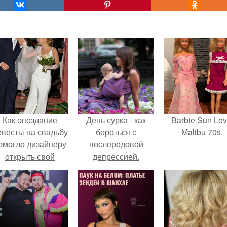
Как опоздание
День сурка - как
Barbie Sun Lov
евесты на свадьбу
бороться с
Malibu 70s.
омогло дизайнеру
послеродовой
открыть свой
депрессией.
бренд.