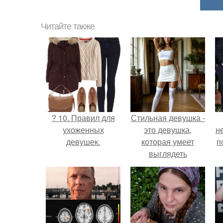
Читайте также
? 10. Правил для
Стильная девушка -
ухоженных
это девушка,
н
девушек.
которая умеет
п
выглядеть
привлекательно и
элегантно в любои
ситуации.