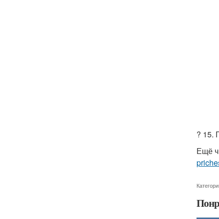
? 15.
Ещё ч
priche
Категори
Понр