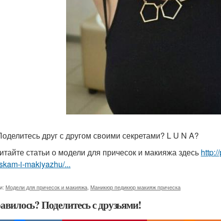
 Поделитесь друг с другом своими секретами? L U N A?
итайте статьи о модели для причесок и макияжа здесь
http:
skam-i-makiyazhu/...
и:
Модели для причесок и макияжа
,
Маникюр педикюр макияж прическа
авилось? Поделитесь с друзьями!