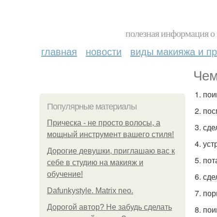
полезная информация о 
главная
новости
виды макияжа и пр
Чем
1. по
Популярные материалы
2. по
Прическа - не просто волосы, а
3. сде
мощный инструмент вашего стиля!
4. ус
Дорогие девушки, приглашаю вас к
5. по
себе в студию на макияж и
обучение!
6. сд
Dafunkystyle. Matrix neo.
7. пор
Дорогой автор? Не забудь сделать
8. по