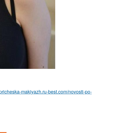
//pricheska-makiyazh.ru-best.com/novosti-po-