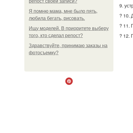
репост своей записи?
9. ус
Я помню мама, мне было пять,
? 10.
любила бегать, рисовать.
? 11.
Ищу моделей. В приоритете выберу
? 12.
того, кто сделал репост?
Здравствуйте, принимаю заказы на
фотосъемку?