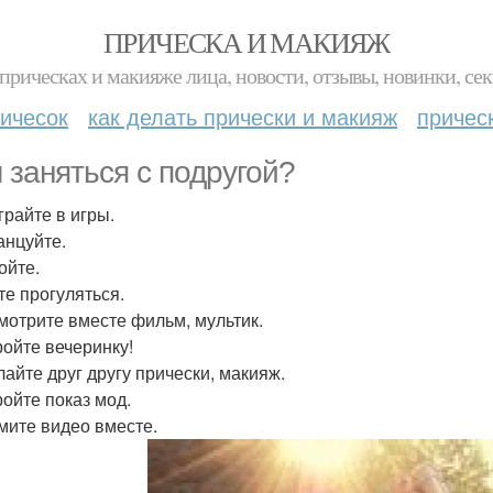
ПРИЧЕСКА И МАКИЯЖ
прическах и макияже лица, новости, отзывы, новинки, сек
ичесок
как делать прически и макияж
причес
 заняться с подругой?
грайте в игры.
анцуйте.
ойте.
те прогуляться.
смотрите вместе фильм, мультик.
ройте вечеринку!
лайте друг другу прически, макияж.
ройте показ мод.
имите видео вместе.