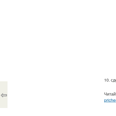
10. сд
⇦
Читай
priche