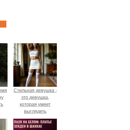
емя
Стильная девушка -
ну
это девушка,
ть
которая умеет
выглядеть
привлекательно и
элегантно в любои