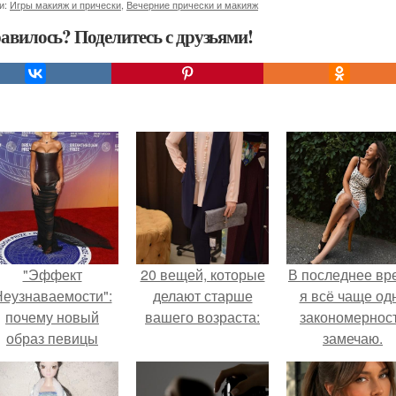
и:
Игры макияж и прически
,
Вечерние прически и макияж
авилось? Поделитесь с друзьями!
"Эффект
20 вещей, которые
В последнее вр
еузнаваемости":
делают старше
я всё чаще од
почему новый
вашего возраста:
закономернос
образ певицы
замечаю.
вызвал споры о
гранях