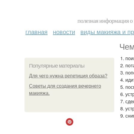
полезная информация о 
главная
новости
виды макияжа и пр
Чем
1. пои
2. пот
Популярные материалы
3. поп
Для чего нужна репетиция образа?
4. иди
Советы для создания вечернего
5. по
макияжа.
6. уст
7. сде
8. уст
9. сн