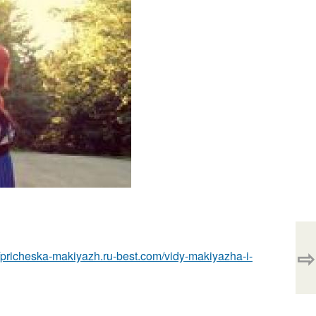
⇨
//pricheska-makiyazh.ru-best.com/vidy-makiyazha-i-