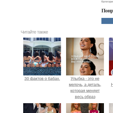
Категори
Понр
Читайте также
30 фактов о бабах.
Улыбка - это не
мелочь, а деталь,
Н
которая меняет
весь образ
человека.