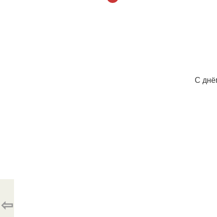
С днё
⇦