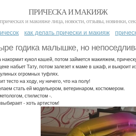
ПРИЧЕСКА И МАКИЯЖ
прическах и макияже лица, новости, отзывы, новинки, сек
ичесок
как делать прически и макияж
причес
ыре годика малышке, но непоседлив
а накормит кукол кашей, потом займется макияжем, прическу
щеке набьет Тату, потом залезет к маме в шкаф, и выкроит и
улиных огромных туфлях.
т тесто на ходу, ну ничего, что на полу!
лаем стать ей модельером, ветеринаром, костюмером.
метологом, стилистом -.
 выбирает - хоть артистом!