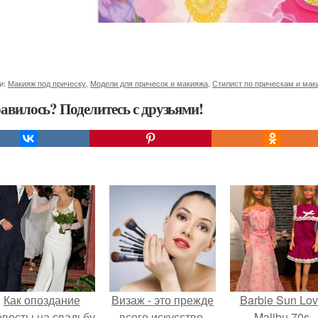
и:
Макияж под прическу
,
Модели для причесок и макияжа
,
Стилист по прическам и мак
авилось? Поделитесь с друзьями!
Как опоздание
Визаж - это прежде
Barbie Sun Lov
евесты на свадьбу
всего искусство.
Malibu 70s.