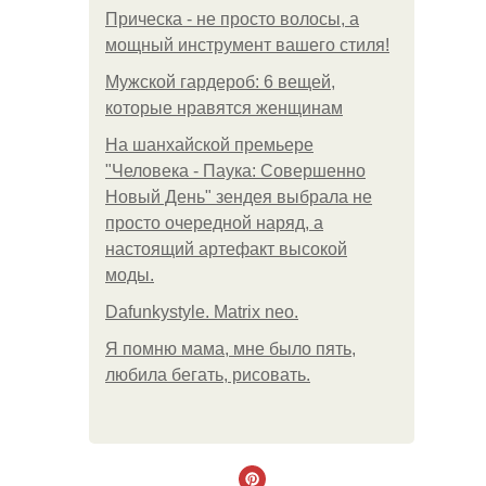
Прическа - не просто волосы, а
мощный инструмент вашего стиля!
Мужской гардероб: 6 вещей,
которые нравятся женщинам
На шанхайской премьере
"Человека - Паука: Совершенно
Новый День" зендея выбрала не
просто очередной наряд, а
настоящий артефакт высокой
моды.
Dafunkystyle. Matrix neo.
Я помню мама, мне было пять,
любила бегать, рисовать.