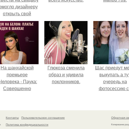
омогло дизайнеру
открыть свой
бренд.
На шанхайской
Глюкоза сменила
Щас приедут м
премьере
образ и удивила
выкупать а ту
Человека - Паука:
поклонников.
очередь на
Совершенно
фотосессию с
Новый День"
мной.
ендея выбрала не
росто очередной
аряд, а настоящий
Контакты
Пользовательское соглашение
Обратная св
ртефакт высокой
Политика конфидециальности
а
Копирование раз