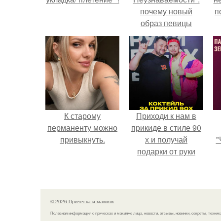
почему новый
п
образ певицы
вызвал споры о
гранях
возможного?
К старому
Приходи к нам в
перманенту можно
прикиде в стиле 90
привыкнуть.
х и получай
"
подарки от руки
вверх!
з
п
н
© 2026 Прическа и макияж
а
Полезная информация о прическах и макияже лица, новости, отзывы, новинки, секреты, техник