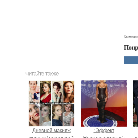
Категори
Понр
Читайте также
Дневной макияж
"Эффект
укладка/ плетение *!
Неузнаваемости":
н