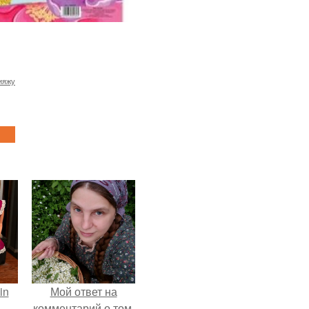
ияжу
in
Мой ответ на
комментарий о том,