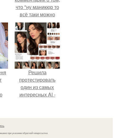
что "ну маникюр то
всё таки можно
было бы сделать.
еня
Решила
т
протестировать
один из самых
о
интересных AI -
промтов для бьюти
- анализа.
язь
решено при указании обратной гиперссылки.