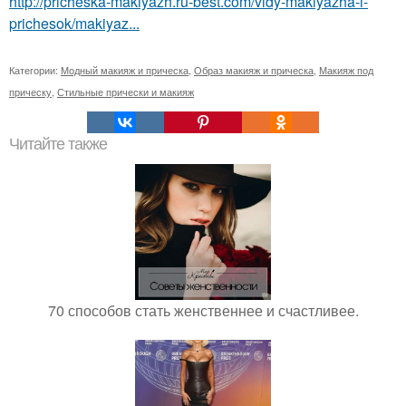
http://pricheska-makiyazh.ru-best.com/vidy-makiyazha-i-
prichesok/makiyaz...
Категории:
Модный макияж и прическа
,
Образ макияж и прическа
,
Макияж под
прическу
,
Стильные прически и макияж
Читайте также
70 способов стать женственнее и счастливее.