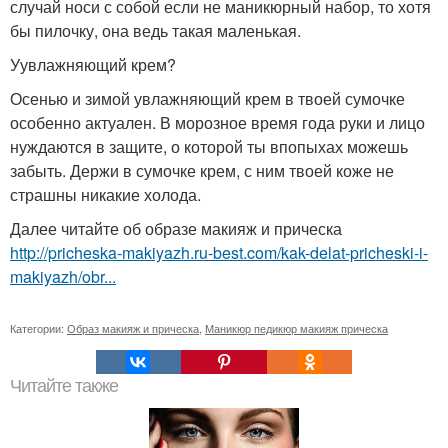
случай носи с собой если не маникюрный набор, то хотя
бы пилочку, она ведь такая маленькая.
Уувлажняющий крем?
Осенью и зимой увлажняющий крем в твоей сумочке
особенно актуален. В морозное время года руки и лицо
нуждаются в защите, о которой ты впопыхах можешь
забыть. Держи в сумочке крем, с ним твоей коже не
страшны никакие холода.
Далее читайте об образе макияж и прическа
http://pricheska-makiyazh.ru-best.com/kak-delat-pricheski-i-
makiyazh/obr...
Категории:
Образ макияж и прическа
,
Маникюр педикюр макияж прическа
Читайте также