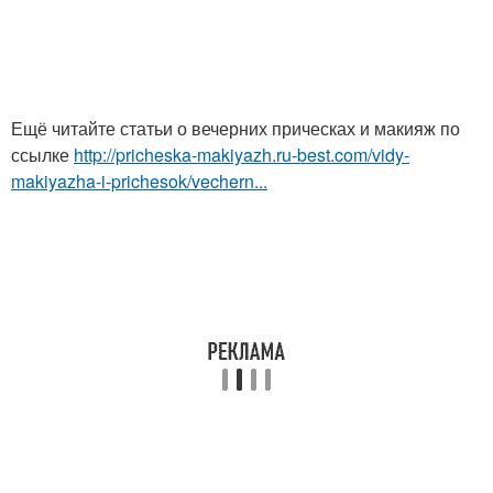
Ещё читайте статьи о вечерних прическах и макияж по
ссылке
http://pricheska-makiyazh.ru-best.com/vidy-
makiyazha-i-prichesok/vechern...