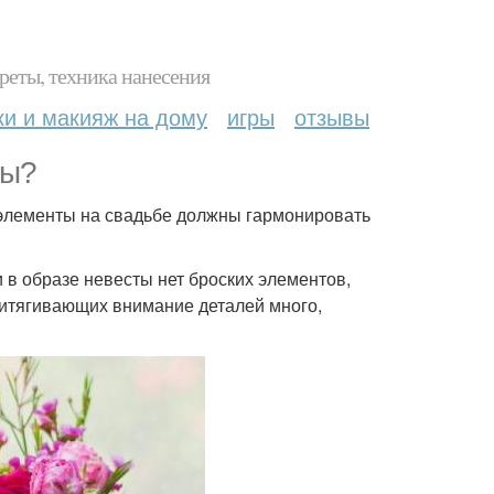
реты, техника нанесения
ки и макияж на дому
игры
отзывы
ты?
 элементы на свадьбе должны гармонировать
и в образе невесты нет броских элементов,
ритягивающих внимание деталей много,