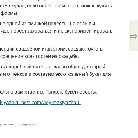
ом случае, если невеста высокая, можно купить
й формы.
еще одной изюминкой невесты, но если вы
лучше перестраховаться и не экспериментировать
⇨
енций свадебной индустрии, создают букеты
осхищения всех гостей на свадьбе.
ть свадебный букет согласно образу, который
 и оттенков и составим эксклюзивный букет для
ельно вам ответим. Топфло букетневесты.
akiyazh.ru-best.com/vidy-makiyazha-i-
ный макияж и прическа