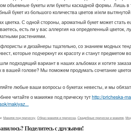
ом объемные букеты или букеты каскадной формы. Лишь в т
бный букет из большого количества цветов и/или вытянуто
пах цветка. С одной стороны, ароматный букет может стать 
ваетесь, есть ли у вас аллергия на определенный цветок, 
матными растениями.
флористы и дизайнеры тщательно, со знанием модных тенд
евест, которые подчеркнут их красоту и станут предметом в
шли подходящий вариант в наших альбомах и хотите заказа
к в вашей голове? Мы поможем продумать сочетание цветов
ляйте любые ваши вопросы о букетах невесты, и мы обязат
бнее читайте о макияже под прическу тут
http://pricheska-m
sok/makiyaz...
и:
Макияж под прическу
,
Образ макияж и прическа
,
Свадебные прически и макияж
,
Мод
авилось? Поделитесь с друзьями!