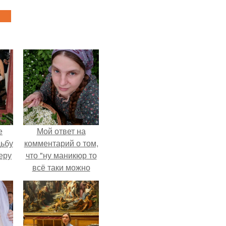
е
Мой ответ на
дьбу
комментарий о том,
еру
что "ну маникюр то
всё таки можно
было бы сделать.