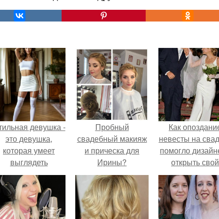
тильная девушка -
Пробный
Как опоздани
это девушка,
свадебный макияж
невесты на сва
которая умеет
и прическа для
помогло дизайн
выглядеть
Ирины?
открыть свой
привлекательно и
бренд.
легантно в любои
ситуации.