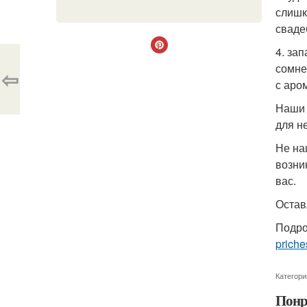
слишк
сваде
4. за
сомне
⇦
с аро
Наши 
для н
Не на
возни
вас.
Остав
Подро
priche
Категори
Понр