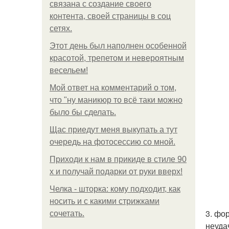
связана с создание своего
контента, своей страницы в соц
сетях.
Этот день был наполнен особенной
красотой, трепетом и невероятным
весельем!
Мой ответ на комментарий о том,
что "ну маникюр то всё таки можно
было бы сделать.
Щас приедут меня выкупать а тут
очередь на фотосессию со мной.
Приходи к нам в прикиде в стиле 90
х и получай подарки от руки вверх!
Челка - шторка: кому подходит, как
носить и с какими стрижками
3. фо
сочетать.
неуда