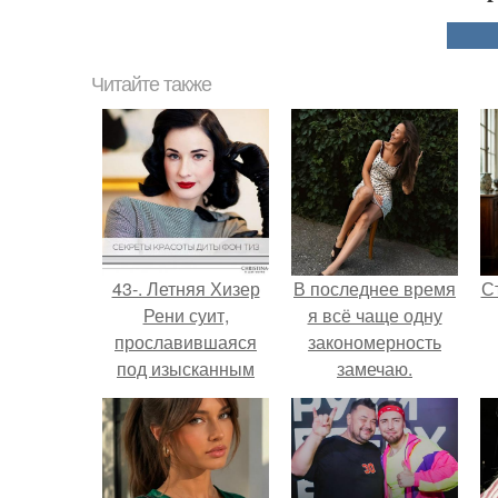
Читайте также
43-. Летняя Хизер
В последнее время
С
Рени суит,
я всё чаще одну
прославившаяся
закономерность
под изысканным
замечаю.
псевдонимом Дита
фон тиз -
э
несомненно, одна
из красивейших