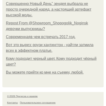
Совершенно Новый День" зендея выбрала не
просто очередной наряд, а настоящий артефакт
высокой моды.
Repost From @Showroom_Shopogolik_Noginsk
девочки выпускницы?
Современнаяв чем встречать 2017 год.
Вот это вырез: роузи хантингтон - уайтли затмила
всех в эффектном платьe.
Кому подходит черный цвет. Кому подходит чёрный
цвет?
Вы можете прийти ко мне на съемку, любой.
© 2026 Прическа и макияж
Контакты
Пользовательское соглашение