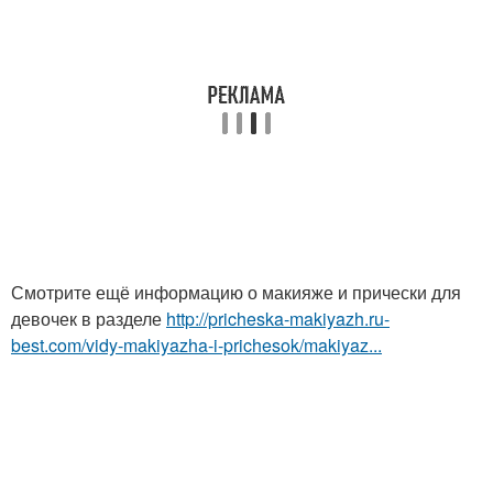
Смотрите ещё информацию о макияже и прически для
девочек в разделе
http://pricheska-makiyazh.ru-
best.com/vidy-makiyazha-i-prichesok/makiyaz...