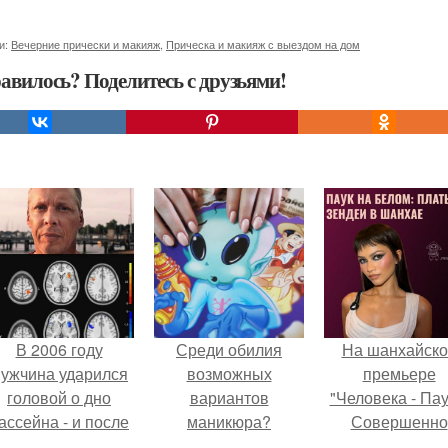
и:
Вечерние прически и макияж
,
Прическа и макияж с выездом на дом
авилось? Поделитесь с друзьями!
В 2006 году
Среди обилия
На шанхайско
ужчина ударился
возможных
премьере
головой о дно
вариантов
"Человека - Пау
ассейна - и после
маникюра?
Совершенно
этого его жизнь
Новый День"