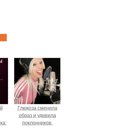
й
Глюкоза сменила
образ и удивила
ка:
поклонников.