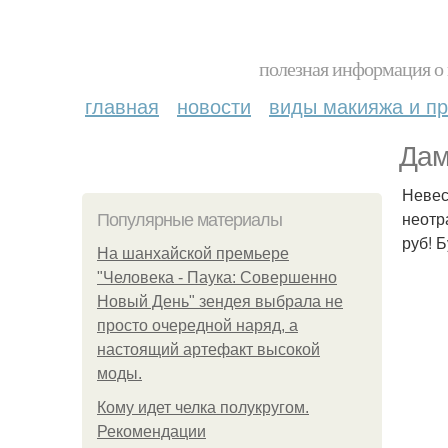
полезная информация о 
главная
новости
виды макияжа и пр
Дам
Невес
неотр
Популярные материалы
руб! 
На шанхайской премьере
"Человека - Паука: Совершенно
Новый День" зендея выбрала не
просто очередной наряд, а
настоящий артефакт высокой
моды.
Кому идет челка полукругом.
Рекомендации