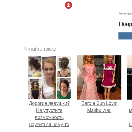
Категори
Понр
Читайте также
Дорогие девушки?
Barbie Sun Lovin
Не упустите
Malibu 70s.
м
возможность
научиться чему-то
б
новому и