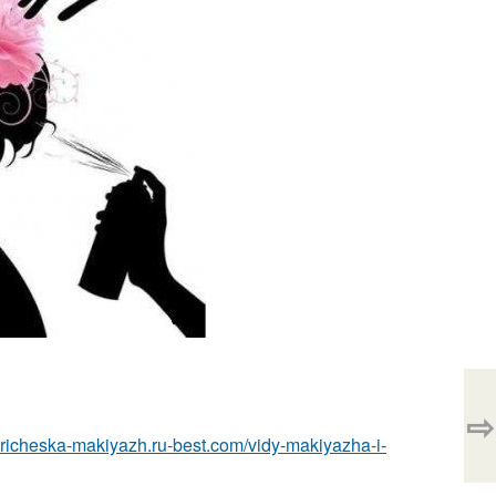
⇨
/pricheska-makiyazh.ru-best.com/vidy-makiyazha-i-