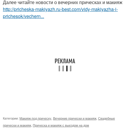
Далее читайте новости о вечерних прическах и макияж
http://pricheska-makiyazh.ru-best.com/vidy-makiyazha-i-
prichesok/vechern...
Категории:
Макияж под прическу
,
Вечерние прически и макияж
,
Свадебные
прически и макияж
,
Прическа и макияж с выездом на дом