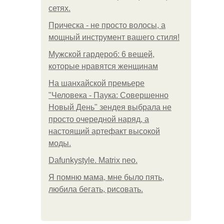
сетях.
Прическа - не просто волосы, а
мощный инструмент вашего стиля!
Мужской гардероб: 6 вещей,
которые нравятся женщинам
На шанхайской премьере
"Человека - Паука: Совершенно
Новый День" зендея выбрала не
просто очередной наряд, а
настоящий артефакт высокой
моды.
Dafunkystyle. Matrix neo.
Я помню мама, мне было пять,
любила бегать, рисовать.