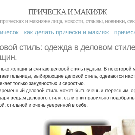
ПРИЧЕСКА И МАКИЯЖ
прическах и макияже лица, новости, отзывы, новинки, сек
ичесок
как делать прически и макияж
причес
овой стиль: одежда в деловом стиле
щин.
нько женщины считаю деловой стиль нудным. В некоторой м
тавительницы, выбирающие деловой стиль, одеваются настол
екает только занудностью и серостью.
временный деловой стиль может быть очень интересным, о
даря вещам делового стиля, если они правильно подобран
ой, стильной и очень уверенной в себе.