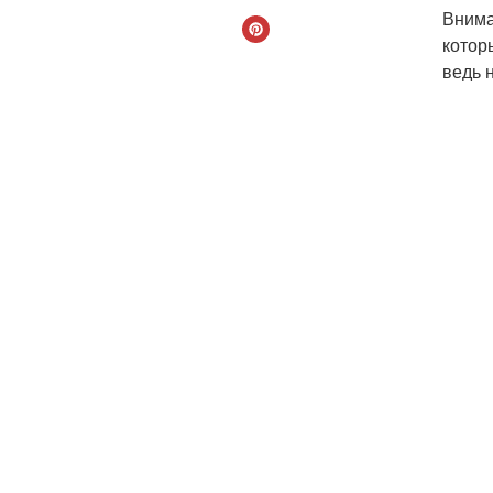
Внима
котор
ведь 