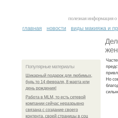
полезная информация о 
главная
новости
виды макияжа и пр
Дел
жен
Часте
предс
Популярные материалы
привл
Шикарный подарок для любимых,
Но со
будь то 14 февраля, 8 марта или
благо
день рождения!
сильн
Работа в MLM, то есть сетевой
компании сейчас неразрывно
связана с создание своего
контента, своей страницы в соц