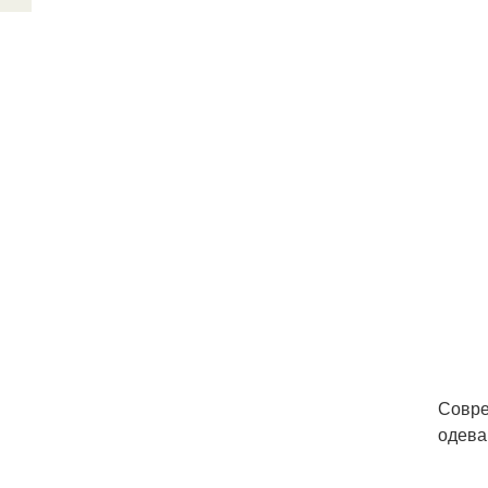
Совре
одева