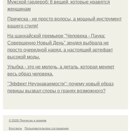
Мужской гардероб: 6 вещей, которые нравятся
женщинам
Прическа - не просто волосы, а мощный инструмент
вашего стиля!
На шанхайской премьере "Человека - Паука:
Совершенно Новый День" зендея выбрала не
просто очередной наряд, а настоящий артефакт
высокой моды.
Улыбка - это не мелочь, а деталь, которая меняет
весь образ человека.
"Эффект Неузнаваемости": почему новый образ
певицы вызвал споры о гранях возможного?
© 2026 Прическа и макияж
Контакты
Пользовательское соглашение