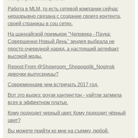
Работа в MLM, то есть сетевой компании сейчас
неразрывно связана с создание своего контента,
своей страницы в соц сетях.
На шанхайской премьере "Человека - Паука:
Совершенно Новый День" зендея выбрала не
просто очередной наряд, а настоящий артефакт
высокой моды.
Repost From @Showroom_Shopogolik_Noginsk
девочки выпускницы?
Современнаяв чем встречать 2017 год.
Вот это вырез: роузи хантингтон - уайтли затмила
всех в эффектном платьe.
Кому подходит черный цвет. Кому подходит чёрный
цвет?
Вы можете прийти ко мне на съемку, любой.