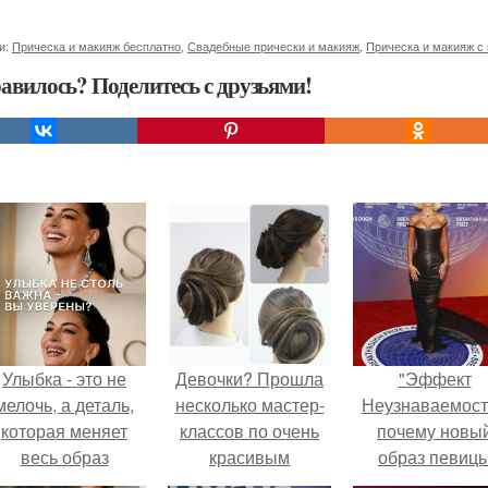
и:
Прическа и макияж бесплатно
,
Свадебные прически и макияж
,
Прическа и макияж с
авилось? Поделитесь с друзьями!
Улыбка - это не
Девочки? Прошла
"Эффект
мелочь, а деталь,
несколько мастер-
Неузнаваемост
которая меняет
классов по очень
почему новы
весь образ
красивым
образ певиц
человека.
причёскам.
вызвал споры