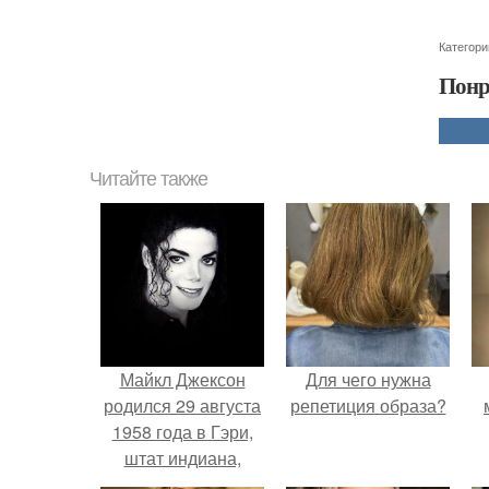
Категори
Понр
Читайте также
Майкл Джексон
Для чего нужна
родился 29 августа
репетиция образа?
1958 года в Гэри,
штат индиана,
США.