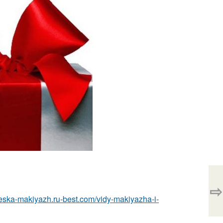
⇨
cheska-makiyazh.ru-best.com/vidy-makiyazha-i-