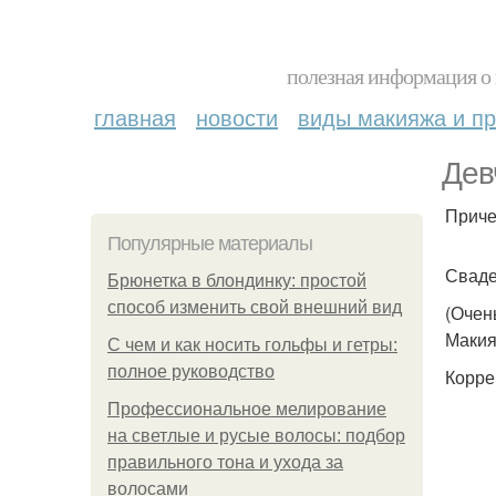
полезная информация о 
главная
новости
виды макияжа и пр
Дев
Приче
Популярные материалы
Сваде
Брюнетка в блондинку: простой
способ изменить свой внешний вид
(Очен
Макия
С чем и как носить гольфы и гетры:
полное руководство
Корре
Профессиональное мелирование
на светлые и русые волосы: подбор
правильного тона и ухода за
волосами