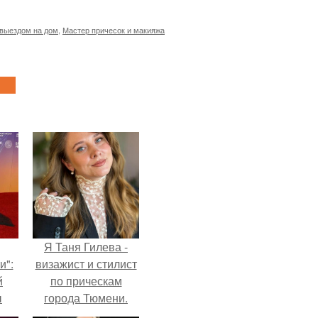
 выездом на дом
,
Мастер причесок и макияжа
Я Таня Гилева -
и":
визажист и стилист
й
по прическам
ы
города Тюмени.
 о