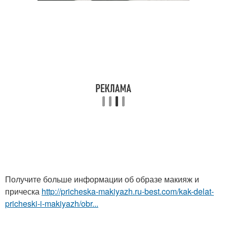
Получите больше информации об образе макияж и
прическа
http://pricheska-makiyazh.ru-best.com/kak-delat-
pricheski-i-makiyazh/obr...