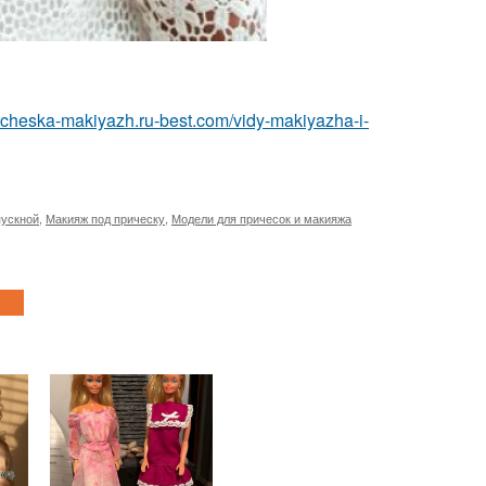
pricheska-makiyazh.ru-best.com/vidy-makiyazha-i-
пускной
,
Макияж под прическу
,
Модели для причесок и макияжа