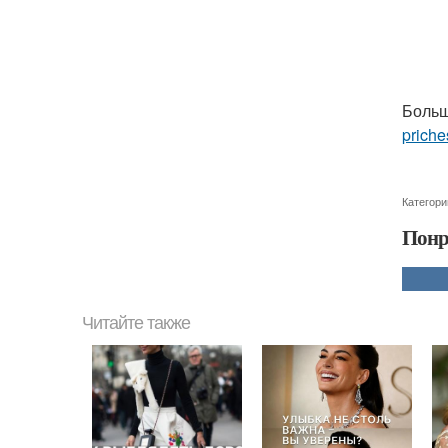
Больш
priche
Категори
Понр
Читайте также