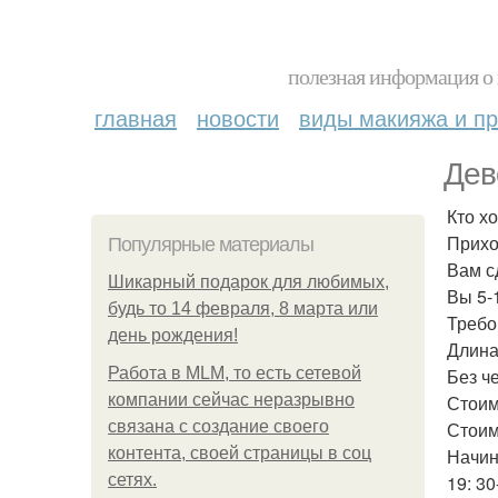
полезная информация о 
главная
новости
виды макияжа и пр
Дев
Кто х
Прихо
Популярные материалы
Вам с
Шикарный подарок для любимых,
Вы 5-
будь то 14 февраля, 8 марта или
Требо
день рождения!
Длина
Работа в MLM, то есть сетевой
Без че
компании сейчас неразрывно
Стоим
связана с создание своего
Стоим
контента, своей страницы в соц
Начин
сетях.
19: 30