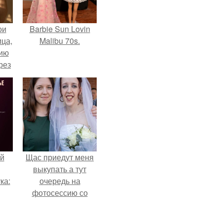
ои
Barbie Sun Lovin
ца,
Malibu 70s.
нию
рез
й
Щас приедут меня
выкупать а тут
ка:
очередь на
фотосессию со
мной.
 не