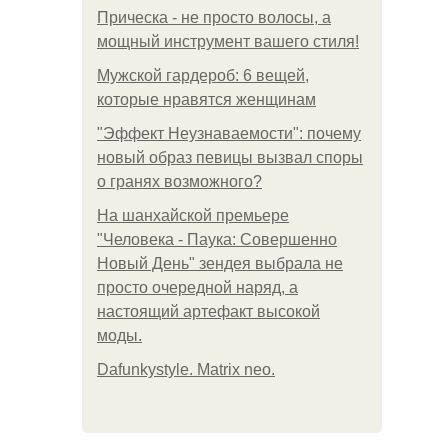
Прическа - не просто волосы, а
мощный инструмент вашего стиля!
Мужской гардероб: 6 вещей,
которые нравятся женщинам
"Эффект Неузнаваемости": почему
новый образ певицы вызвал споры
о гранях возможного?
На шанхайской премьере
"Человека - Паука: Совершенно
Новый День" зендея выбрала не
просто очередной наряд, а
настоящий артефакт высокой
моды.
Dafunkystyle. Matrix neo.