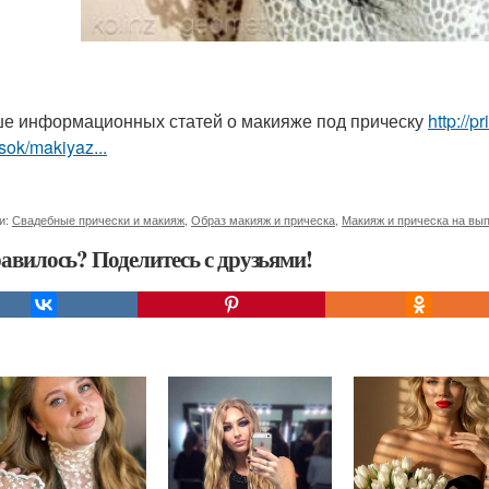
е информационных статей о макияже под прическу
http://
sok/makiyaz...
и:
Свадебные прически и макияж
,
Образ макияж и прическа
,
Макияж и прическа на вы
авилось? Поделитесь с друзьями!