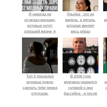
Я никогда не
Улыбка - это не
осуждал женщин,
мелочь, а деталь,
в
которые хотят
которая меняет
хорошей жизни, я
весь образ
лишь не понимал
человека.
мужчин, которые
жалуются, что
женщинам нужны
только деньги ….
Топ 5 процедур
В 2006 году
которые нужно
мужчина ударился
к
сделать тебе перед
головой о дно
отпуском.
бассейна - и после
этого его жизнь
изменилась самым