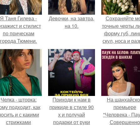
Я Таня Гилева -
Девочки, на завтра,
Сохраняйте м
изажист и стилист
на 10.
точные черты ли
по прическам
форму губ, ли
города Тюмени.
скул, носа и раз
глаз.
Челка - шторка:
Приходи к нам в
На шанхайско
ому подходит, как
прикиде в стиле 90
премьере
носить и с какими
х и получай
"Человека - Пау
стрижками
подарки от руки
Совершенно
сочетать.
вверх!
Новый День"
зендея выбрала