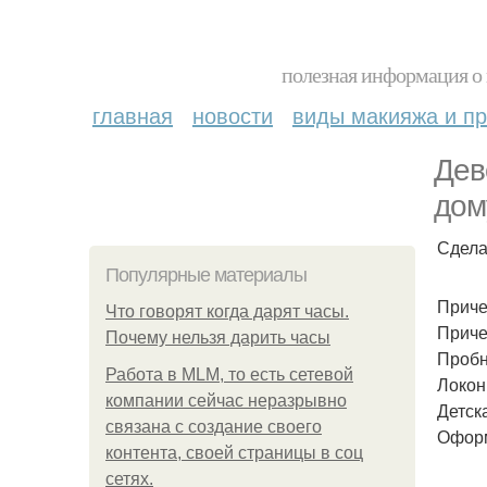
полезная информация о 
главная
новости
виды макияжа и пр
Дев
дом
Сдела
Популярные материалы
Приче
Что говорят когда дарят часы.
Приче
Почему нельзя дарить часы
Пробн
Работа в MLM, то есть сетевой
Локон
компании сейчас неразрывно
Детска
связана с создание своего
Оформ
контента, своей страницы в соц
сетях.