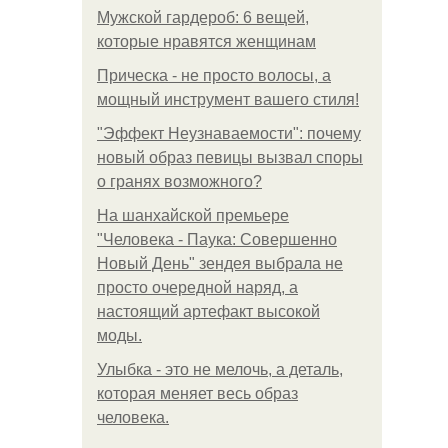
Мужской гардероб: 6 вещей,
которые нравятся женщинам
Прическа - не просто волосы, а
мощный инструмент вашего стиля!
"Эффект Неузнаваемости": почему
новый образ певицы вызвал споры
о гранях возможного?
На шанхайской премьере
"Человека - Паука: Совершенно
Новый День" зендея выбрала не
просто очередной наряд, а
настоящий артефакт высокой
моды.
Улыбка - это не мелочь, а деталь,
которая меняет весь образ
человека.