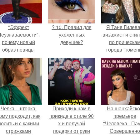
"Эффект
? 10. Правил для
Я Таня Гилева
еузнаваемости":
ухоженных
визажист и стил
почему новый
девушек?
по прическа
образ певицы
города Тюмен
вызвал споры о
гранях
возможного?
Челка - шторка:
Приходи к нам в
На шанхайско
ому подходит, как
прикиде в стиле 90
премьере
носить и с какими
х и получай
"Человека - Пау
стрижками
подарки от руки
Совершенно
сочетать.
вверх!
Новый День"