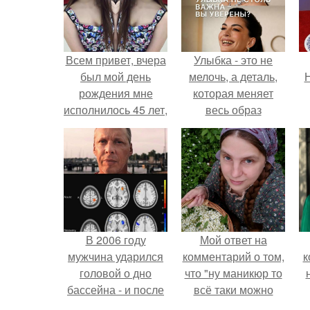
Всем привет, вчера
Улыбка - это не
был мой день
мелочь, а деталь,
Н
рождения мне
которая меняет
исполнилось 45 лет,
весь образ
да я баба ягодка.
человека.
В 2006 году
Мой ответ на
мужчина ударился
комментарий о том,
к
головой о дно
что "ну маникюр то
бассейна - и после
всё таки можно
этого его жизнь
было бы сделать.