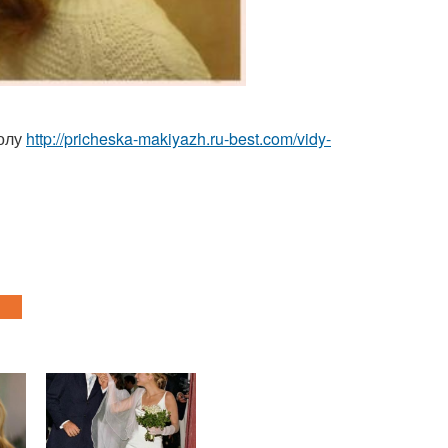
колу
http://pricheska-makiyazh.ru-best.com/vidy-