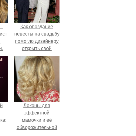
 -
Как опоздание
ист
невесты на свадьбу
м
помогло дизайнеру
и.
открыть свой
бренд.
й
Локоны для
эффектной
ка:
мамочки и её
обворожительной
дочурки.