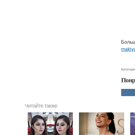
Больш
makiya
Категори
Понр
Читайте также