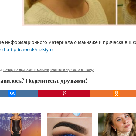
е информационного материала о макияже и прическа в ш
zha-i-prichesok/makiyaz...
и:
Вечерние прически и макияж
,
Макияж и прическа в школу
авилось? Поделитесь с друзьями!