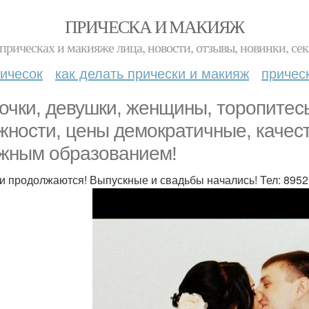
ПРИЧЕСКА И МАКИЯЖ
прическах и макияже лица, новости, отзывы, новинки, сек
ичесок
как делать прически и макияж
причес
очки, девушки, женщины, торопитес
жности, цены демократичные, качест
жным образованием!
и продолжаются! Выпускные и свадьбы начались! Тел: 8952