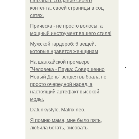
связана с создание своего
контента, своей страницы в соц
сетях.
Прическа - не просто волосы, а
мощный инструмент вашего стиля!
Мужской гардероб: 6 вещей,
которые нравятся женщинам
На шанхайской премьере
.
"Человека - Паука: Совершенно
Новый День" зендея выбрала не
просто очередной наряд, а
настоящий артефакт высокой
моды.
Dafunkystyle. Matrix neo.
Я помню мама, мне было пять,
любила бегать, рисовать.