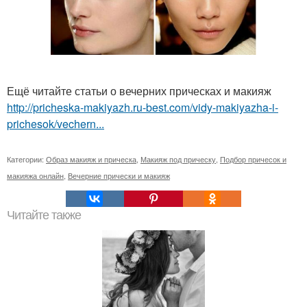
Ещё читайте статьи о вечерних прическах и макияж
http://pricheska-makiyazh.ru-best.com/vidy-makiyazha-i-
prichesok/vechern...
Категории:
Образ макияж и прическа
,
Макияж под прическу
,
Подбор причесок и
макияжа онлайн
,
Вечерние прически и макияж
Читайте также