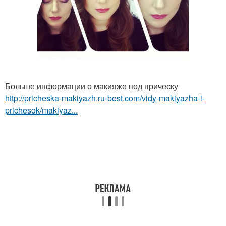
Больше информации о макияже под прическу
http://pricheska-makiyazh.ru-best.com/vidy-makiyazha-i-
prichesok/makiyaz...