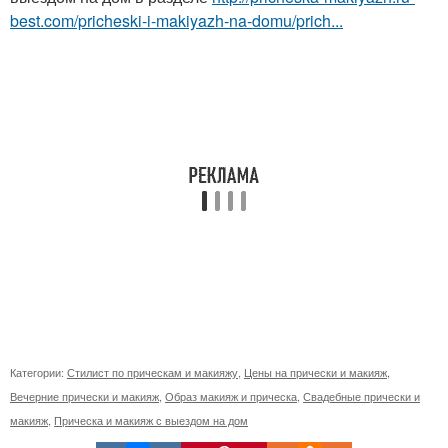
best.com/pricheski-i-makiyazh-na-domu/prich...
Категории:
Стилист по прическам и макияжу
,
Цены на прически и макияж
,
Вечерние прически и макияж
,
Образ макияж и прическа
,
Свадебные прически и
макияж
,
Прическа и макияж с выездом на дом